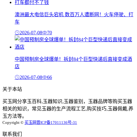
澳洲最大电信巨头宕机 数百万人遭断网！火车停驶、打
车
2026-07-08
70
中国预制房全球爆单！拆封84个巨型快递后直接变成酒
店
2026-07-08
66
关于本站
买玉网分享玉百科,玉器知识,玉器鉴别，玉器品牌等购买玉器
相关的知识，常见玉器的生产流程工艺,购买技巧,玉器佩戴,养
玉方法等。
Copyright ©
买玉网
晋ICP备17011136号-31
联系我们