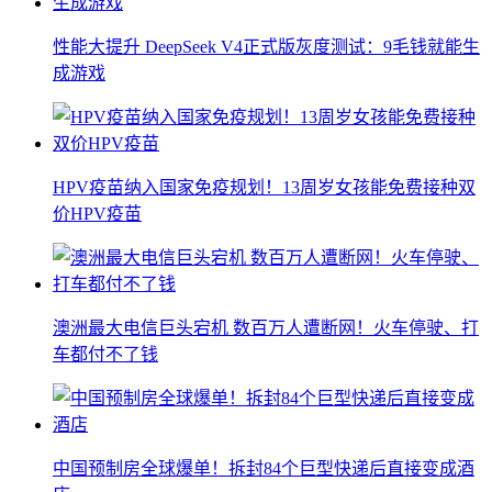
性能大提升 DeepSeek V4正式版灰度测试：9毛钱就能生
成游戏
HPV疫苗纳入国家免疫规划！13周岁女孩能免费接种双
价HPV疫苗
澳洲最大电信巨头宕机 数百万人遭断网！火车停驶、打
车都付不了钱
中国预制房全球爆单！拆封84个巨型快递后直接变成酒