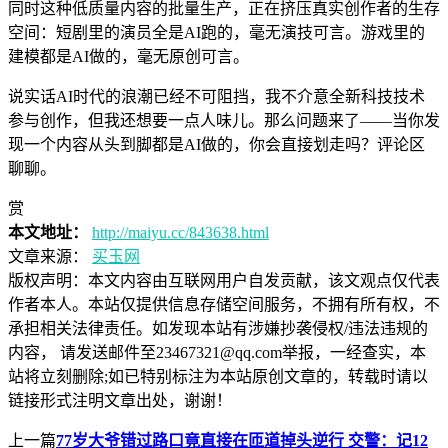
同时这种低质量内容的批量生产，正在挤压真实创作者的生存
空间：短剧里的演员全是AI跑的，毫无演技可言。游戏里的
建模都是AI做的，毫无原创可言。
说实话AI时代的浪潮已经不可阻挡，我不介意全新科技技术
参与创作，但我还想要一点人味儿。那么问题来了——当你发
现一个内容从头到脚都是AI做的，你会直接划走吗？评论区
聊聊。
赏
本文地址：
http://maiyu.cc/843638.html
文章来源：
买玉网
版权声明：
本文内容由互联网用户自发贡献，该文观点仅代表
作者本人。本站仅提供信息存储空间服务，不拥有所有权，不
承担相关法律责任。如发现本站有涉嫌抄袭侵权/违法违规的
内容， 请发送邮件至23467321@qq.com举报，一经查实，本
站将立刻删除;如已特别标注为本站原创文章的，转载时请以
链接形式注明文章出处，谢谢！
上一篇
77岁大爷错过路口竟直接在匝道掉头逆行 交警：记12