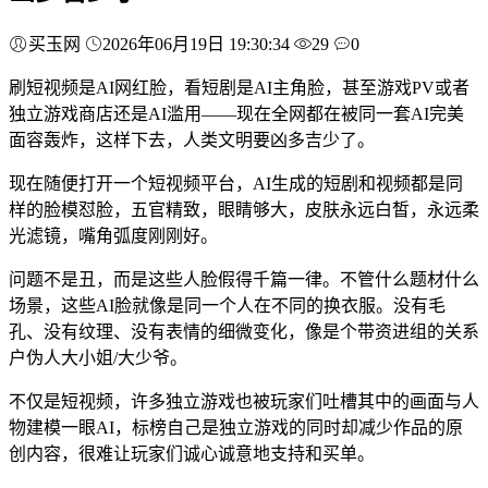
买玉网
2026年06月19日 19:30:34
29
0
刷短视频是AI网红脸，看短剧是AI主角脸，甚至游戏PV或者
独立游戏商店还是AI滥用——现在全网都在被同一套AI完美
面容轰炸，这样下去，人类文明要凶多吉少了。
现在随便打开一个短视频平台，AI生成的短剧和视频都是同
样的脸模怼脸，五官精致，眼睛够大，皮肤永远白皙，永远柔
光滤镜，嘴角弧度刚刚好。
问题不是丑，而是这些人脸假得千篇一律。不管什么题材什么
场景，这些AI脸就像是同一个人在不同的换衣服。没有毛
孔、没有纹理、没有表情的细微变化，像是个带资进组的关系
户伪人大小姐/大少爷。
不仅是短视频，许多独立游戏也被玩家们吐槽其中的画面与人
物建模一眼AI，标榜自己是独立游戏的同时却减少作品的原
创内容，很难让玩家们诚心诚意地支持和买单。