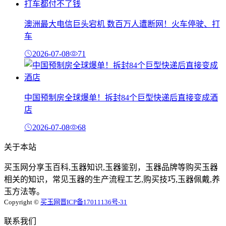
澳洲最大电信巨头宕机 数百万人遭断网！火车停驶、打
车
2026-07-08
71
中国预制房全球爆单！拆封84个巨型快递后直接变成酒
店
2026-07-08
68
关于本站
买玉网分享玉百科,玉器知识,玉器鉴别，玉器品牌等购买玉器
相关的知识，常见玉器的生产流程工艺,购买技巧,玉器佩戴,养
玉方法等。
Copyright ©
买玉网
晋ICP备17011136号-31
联系我们