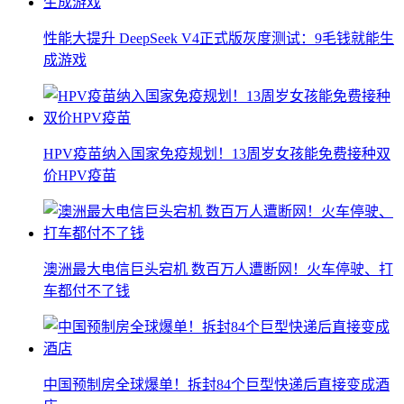
性能大提升 DeepSeek V4正式版灰度测试：9毛钱就能生
成游戏
HPV疫苗纳入国家免疫规划！13周岁女孩能免费接种双
价HPV疫苗
澳洲最大电信巨头宕机 数百万人遭断网！火车停驶、打
车都付不了钱
中国预制房全球爆单！拆封84个巨型快递后直接变成酒