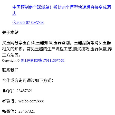
中国预制房全球爆单！拆封84个巨型快递后直接变成酒
店
2026-07-08
63
关于本站
买玉网分享玉百科,玉器知识,玉器鉴别，玉器品牌等购买玉器
相关的知识，常见玉器的生产流程工艺,购买技巧,玉器佩戴,养
玉方法等。
Copyright ©
买玉网
晋ICP备17011136号-31
联系我们
合作或咨询可通过如下方式：
QQ：23467321
微博：weibo.com/xxx
微信：23467321