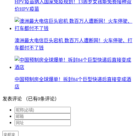
HPV疫苗纳入国家免疫规划！13周岁女孩能免费接种双
价HPV疫苗
澳洲最大电信巨头宕机 数百万人遭断网！火车停驶、打
车都付不了钱
中国预制房全球爆单！拆封84个巨型快递后直接变成酒
店
发表评论
（已有
0
条评论）