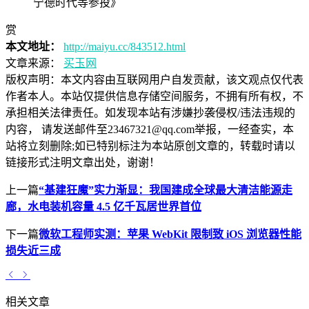
宁德时代等参投》
赏
本文地址：
http://maiyu.cc/843512.html
文章来源：
买玉网
版权声明：
本文内容由互联网用户自发贡献，该文观点仅代表
作者本人。本站仅提供信息存储空间服务，不拥有所有权，不
承担相关法律责任。如发现本站有涉嫌抄袭侵权/违法违规的
内容， 请发送邮件至23467321@qq.com举报，一经查实，本
站将立刻删除;如已特别标注为本站原创文章的，转载时请以
链接形式注明文章出处，谢谢！
上一篇
“基建狂魔”实力渐显：我国建成全球最大清洁能源走
廊，水电装机容量 4.5 亿千瓦居世界首位
下一篇
微软工程师实测：苹果 WebKit 限制致 iOS 浏览器性能
损失近三成
相关文章