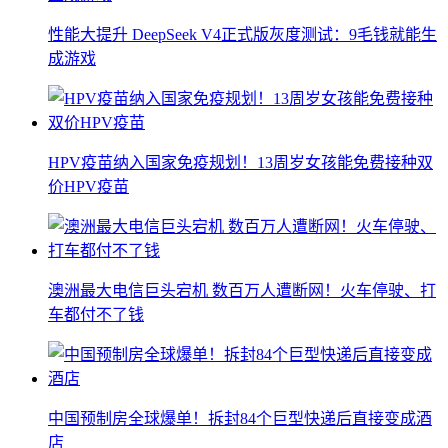
性能大提升 DeepSeek V4正式版灰度测试：9毛钱就能生
成游戏
HPV疫苗纳入国家免疫规划！13周岁女孩能免费接种双
价HPV疫苗
澳洲最大电信巨头宕机 数百万人遭断网！火车停驶、打
车都付不了钱
中国预制房全球爆单！拆封84个巨型快递后直接变成酒
店