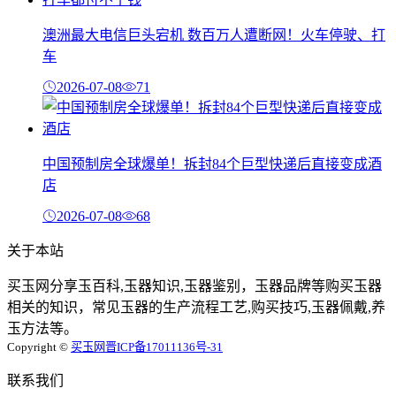
澳洲最大电信巨头宕机 数百万人遭断网！火车停驶、打
车
2026-07-08
71
中国预制房全球爆单！拆封84个巨型快递后直接变成酒
店
2026-07-08
68
关于本站
买玉网分享玉百科,玉器知识,玉器鉴别，玉器品牌等购买玉器
相关的知识，常见玉器的生产流程工艺,购买技巧,玉器佩戴,养
玉方法等。
Copyright ©
买玉网
晋ICP备17011136号-31
联系我们