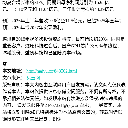
均复合增长率约81%。同期归母净利润分别为-16.65亿
元、-15.10亿元和-11.64亿元，三年累计亏损约43.39亿元。
预计2026年上半年营收10.6亿至11.5亿元，已超2025年全年；
预计2026年或2027年实现盈利。
腾讯自2018年起多次投资燧原科技，目前持股约20%，同时是
重要客户。燧原科技过会后，国产GPU芯片公司摩尔线程、
沐曦股份、壁仞科技均已登陆资本市场。
赏
本文地址：
http://maiyu.cc/843502.html
文章来源：
买玉网
版权声明：
本文内容由互联网用户自发贡献，该文观点仅代表
作者本人。本站仅提供信息存储空间服务，不拥有所有权，不
承担相关法律责任。如发现本站有涉嫌抄袭侵权/违法违规的
内容， 请发送邮件至23467321@qq.com举报，一经查实，本
站将立刻删除;如已特别标注为本站原创文章的，转载时请以
链接形式注明文章出处，谢谢！