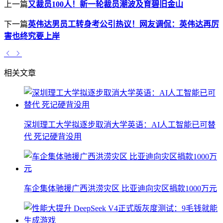
上一篇
又裁员100人！新一轮裁员潮波及育碧旧金山
下一篇
英伟达男员工转身考公引热议！网友调侃：英伟达再厉
害也终究要上岸
相关文章
深圳理工大学拟逐步取消大学英语：AI人工智能已可替
代 死记硬背没用
车企集体驰援广西洪涝灾区 比亚迪向灾区捐款1000万元