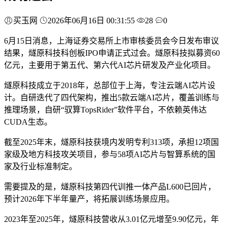
买玉网
2026年06月16日 00:31:55
28
0
6月15日消息，上海证券交易所上市审核委员会今日发布审议
结果，燧原科技科创板IPO申请正式过会。燧原科技拟募资60
亿元，主要用于第五代、第六代AI芯片研发及产业化项目。
燧原科技成立于2018年，总部位于上海，专注云端AI芯片设
计。自研迭代了四代架构，推出5款云端AI芯片，覆盖训练与
推理场景，自研“驭算TopsRider”软件平台，不依赖英伟达
CUDA生态。
截至2025年末，燧原科技获境内发明专利313项，承担12项国
家级及地方科技攻关项目，参与58项AI芯片与智算系统的国
家及行业标准制定。
需要提及的是，燧原科技第四代训推一体产品L600已回片，
预计2026年下半年量产，将拓展训练场景应用。
2023年至2025年，燧原科技营收从3.01亿元增至9.90亿元，年