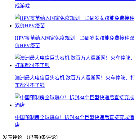
成游戏
HPV疫苗纳入国家免疫规划！13周岁女孩能免费接种双
价HPV疫苗
澳洲最大电信巨头宕机 数百万人遭断网！火车停驶、打
车都付不了钱
中国预制房全球爆单！拆封84个巨型快递后直接变成酒
店
发表评论
（已有
0
条评论）