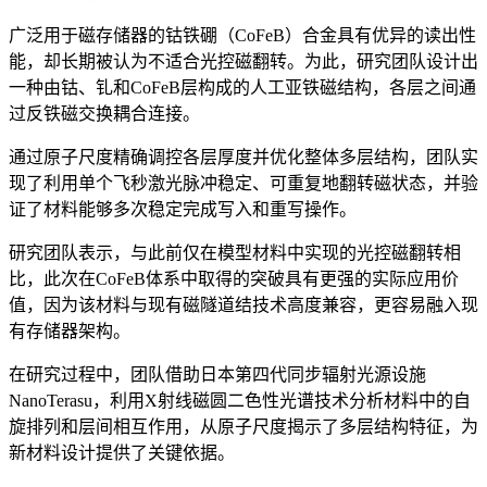
广泛用于磁存储器的钴铁硼（CoFeB）合金具有优异的读出性
能，却长期被认为不适合光控磁翻转。为此，研究团队设计出
一种由钴、钆和CoFeB层构成的人工亚铁磁结构，各层之间通
过反铁磁交换耦合连接。
通过原子尺度精确调控各层厚度并优化整体多层结构，团队实
现了利用单个飞秒激光脉冲稳定、可重复地翻转磁状态，并验
证了材料能够多次稳定完成写入和重写操作。
研究团队表示，与此前仅在模型材料中实现的光控磁翻转相
比，此次在CoFeB体系中取得的突破具有更强的实际应用价
值，因为该材料与现有磁隧道结技术高度兼容，更容易融入现
有存储器架构。
在研究过程中，团队借助日本第四代同步辐射光源设施
NanoTerasu，利用X射线磁圆二色性光谱技术分析材料中的自
旋排列和层间相互作用，从原子尺度揭示了多层结构特征，为
新材料设计提供了关键依据。