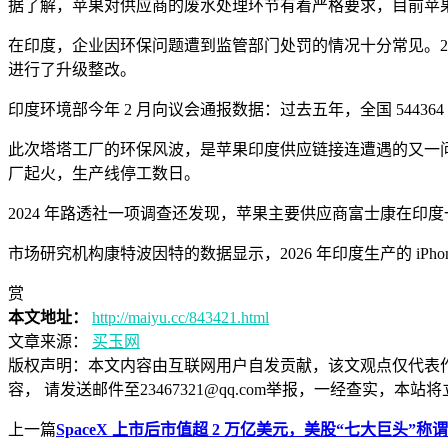
据了解，苹果对供应商的废水处理环节有着严格要求，目前苹
在印度，企业因环保问题遭到监管部门处罚的情况十分常见。20
进行了升级整改。
印度环境部今年 2 月向议会通报数据：过去五年，全国 544364
此次塔塔工厂的环保风波，是苹果印度供应链接连遭遇的又一问题。202
厂起火，生产线停工数日。
2024 年路透社一项调查还发现，苹果主要供应商富士康在印度
市场研究机构康特波因特的数据显示，2026 年印度生产的 iPh
赏
本文地址：
http://maiyu.cc/843421.html
文章来源：
买玉网
版权声明：
本文内容由互联网用户自发贡献，该文观点仅代表
容， 请发送邮件至23467321@qq.com举报，一经查实
上一篇
SpaceX 上市后市值超 2 万亿美元，美股“七大巨头”称