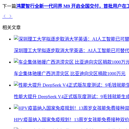
下一篇
鸿蒙智行全新一代问界 M9 开启全国交付，首批用户在
相关文章
深圳理工大学拟逐步取消大学英语：AI人工智能已可替代
车企集体驰援广西洪涝灾区 比亚迪向灾区捐款1000万元
性能大提升 DeepSeek V4正式版灰度测试：9毛钱就能生
HPV疫苗纳入国家免疫规划！13周岁女孩能免费接种双价