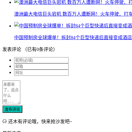
澳洲最大电信巨头宕机 数百万人遭断网！火车停驶、打
中国预制房全球爆单！拆封84个巨型快递后直接变成酒店
发表评论
（已有
0
条评论）
发布评论
还木有评论哦，快来抢沙发吧~