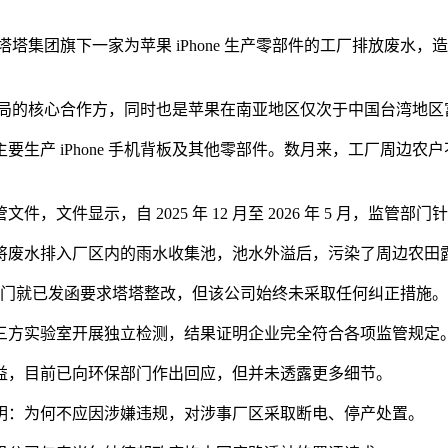
，塔塔集团旗下一家为苹果 iPhone 生产零部件的工厂排放废
元化布局的核心合作方，同时也是苹果在南亚地区仅次于中国台湾地
生产 iPhone 手机背板及其他零部件。数月来，工厂周边
监管文件，文件显示，自 2025 年 12 月至 2026 年 5 月，
将废水排入厂区内的雨水收集池，池水外溢后，污染了周边农田
日，监管部门就已发函要求塔塔整改，但该公司始终未采取任何纠正措施。
三方实验室开展独立检测，结果证明企业完全符合各项监管规定
益，目前已向环保部门作出回应，但并未透露更多细节。
说明：为何不应因涉嫌违规，对涉事厂区采取断电、停产处置。