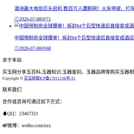
澳洲最大电信巨头宕机 数百万人遭断网！火车停驶、打
2026-07-08
71
中国预制房全球爆单！拆封84个巨型快递后直接变成酒店
2026-07-08
68
关于本站
买玉网分享玉百科,玉器知识,玉器鉴别，玉器品牌等购买玉器相
Copyright ©
买玉网
晋ICP备17011136号-31
联系我们
合作或咨询可通过如下方式：
QQ：23467321
微博：weibo.com/xxx