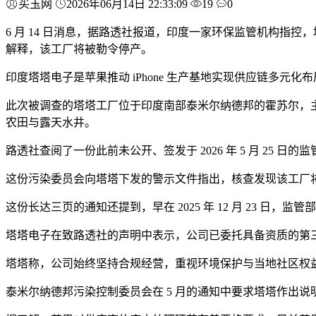
买玉网
2026年06月14日 22:33:09
19
0
6 月 14 日消息，据路透社报道，印度一家环保监管机构指控
解释，该工厂将被勒令停产。
印度塔塔电子是苹果推动 iPhone 生产基地实现供应链多
此次被调查的塔塔工厂位于印度南部泰米尔纳德邦的霍苏尔，主要
农田与露天水井。
路透社查阅了一份此前未公开、签发于 2026 年 5 月 25 日的
这份污染委员会向塔塔下发的警示文件指出，核查发现该工厂
这份长达三页的通知还提到，早在 2025 年 12 月 23 
塔塔电子在致路透社的声明中表示，公司已委托具备资质的第
塔塔称，公司始终坚持合规经营，重视环境保护与当地社区权
泰米尔纳德邦污染控制委员会在 5 月的通知中要求塔塔作出