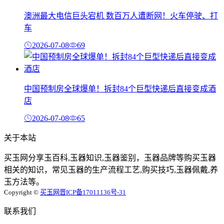
澳洲最大电信巨头宕机 数百万人遭断网！火车停驶、打
车
2026-07-08
69
中国预制房全球爆单！拆封84个巨型快递后直接变成酒
店
2026-07-08
65
关于本站
买玉网分享玉百科,玉器知识,玉器鉴别，玉器品牌等购买玉器
相关的知识，常见玉器的生产流程工艺,购买技巧,玉器佩戴,养
玉方法等。
Copyright ©
买玉网
晋ICP备17011136号-31
联系我们