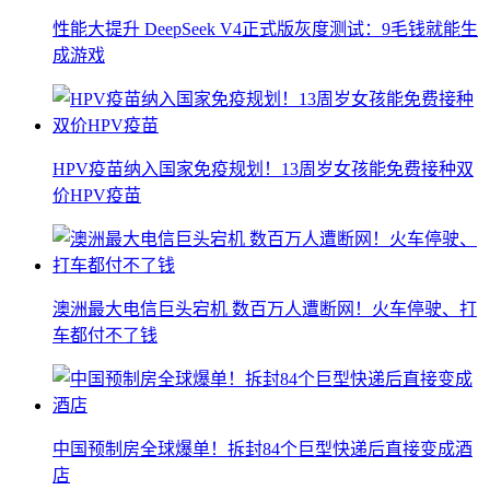
性能大提升 DeepSeek V4正式版灰度测试：9毛钱就能生
成游戏
HPV疫苗纳入国家免疫规划！13周岁女孩能免费接种双
价HPV疫苗
澳洲最大电信巨头宕机 数百万人遭断网！火车停驶、打
车都付不了钱
中国预制房全球爆单！拆封84个巨型快递后直接变成酒
店