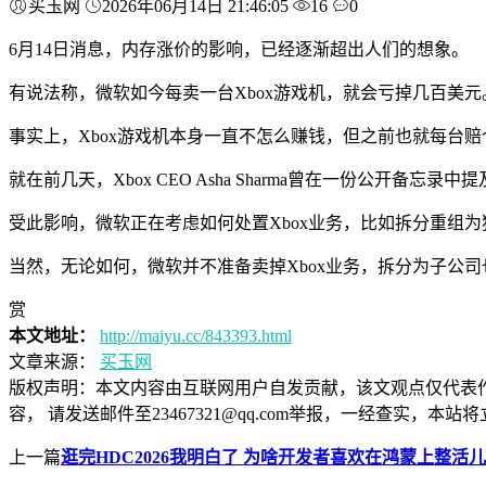
买玉网
2026年06月14日 21:46:05
16
0
6月14日消息，内存涨价的影响，已经逐渐超出人们的想象。
有说法称，微软如今每卖一台Xbox游戏机，就会亏掉几百美元
事实上，Xbox游戏机本身一直不怎么赚钱，但之前也就每台
就在前几天，Xbox CEO Asha Sharma曾在一份公开
受此影响，微软正在考虑如何处置Xbox业务，比如拆分重组
当然，无论如何，微软并不准备卖掉Xbox业务，拆分为子公
赏
本文地址：
http://maiyu.cc/843393.html
文章来源：
买玉网
版权声明：
本文内容由互联网用户自发贡献，该文观点仅代表
容， 请发送邮件至23467321@qq.com举报，一经查实
上一篇
逛完HDC2026我明白了 为啥开发者喜欢在鸿蒙上整活儿