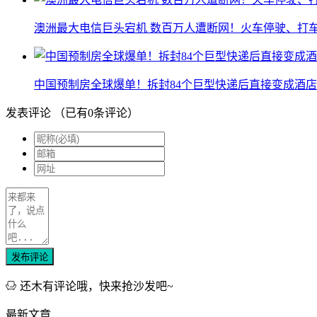
澳洲最大电信巨头宕机 数百万人遭断网！火车停驶、打
中国预制房全球爆单！拆封84个巨型快递后直接变成酒店
发表评论
（已有
0
条评论）
发布评论
还木有评论哦，快来抢沙发吧~
最新文章