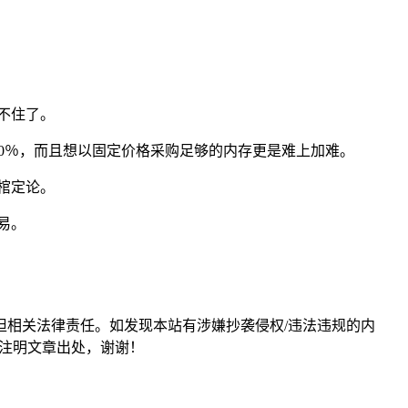
不住了。
多达700％，而且想以固定价格采购足够的内存更是难上加难。
棺定论。
易。
担相关法律责任。如发现本站有涉嫌抄袭侵权/违法违规的内
形式注明文章出处，谢谢！