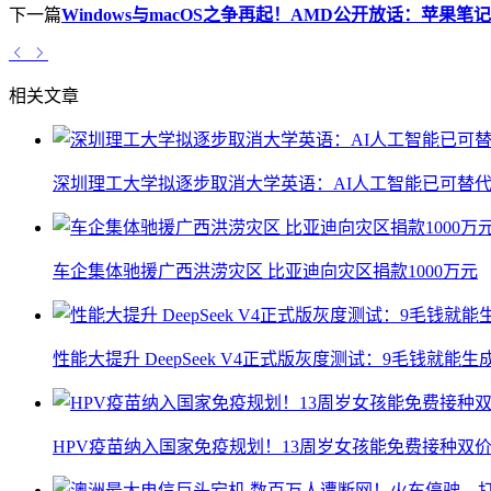
下一篇
Windows与macOS之争再起！AMD公开放话：苹果
相关文章
深圳理工大学拟逐步取消大学英语：AI人工智能已可替代
车企集体驰援广西洪涝灾区 比亚迪向灾区捐款1000万元
性能大提升 DeepSeek V4正式版灰度测试：9毛钱就能生
HPV疫苗纳入国家免疫规划！13周岁女孩能免费接种双价