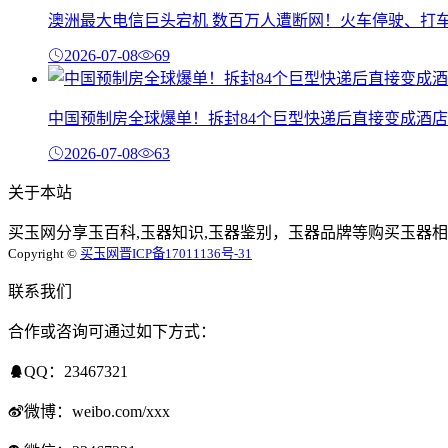
澳洲最大电信巨头宕机 数百万人遭断网！火车停驶、打
2026-07-08
69
中国预制房全球爆单！拆封84个巨型快递后直接变成酒店
2026-07-08
63
关于本站
买玉网分享玉百科,玉器知识,玉器鉴别，玉器品牌等购买玉器相
Copyright ©
买玉网
晋ICP备17011136号-31
联系我们
合作或咨询可通过如下方式：
QQ：23467321
微博：weibo.com/xxx