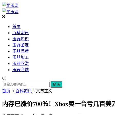
首页
百科资讯
玉器知识
玉器鉴定
玉器品牌
玉器加工
玉器欣赏
玉器商城
搜 索
首页
百科资讯
文章正文
内存已涨价700％！Xbox卖一台亏几百美