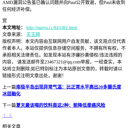
AMD漏洞公告虽已确认问题并向Paul公开致谢，但Paul未收到
任何经济补偿。
赏
本文地址：
http://maiyu.cc/843382.html
文章来源：
买玉网
版权声明：
本文内容由互联网用户自发贡献，该文观点仅代表
作者本人。本站仅提供信息存储空间服务，不拥有所有权，不
承担相关法律责任。如发现本站有涉嫌抄袭侵权/违法违规的
内容， 请发送邮件至23467321@qq.com举报，一经查实，本
站将立刻删除;如已特别标注为本站原创文章的，转载时请以
链接形式注明文章出处，谢谢！
上一篇
南极半岛出现异常气温：比正常水平高出20多摄氏度
冰层融化
下一篇
夏天最该喝的饮料是这2种：能降低患癌风险
相关文章