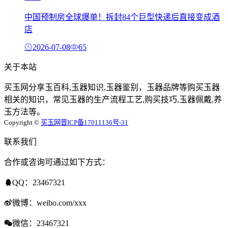
中国预制房全球爆单！拆封84个巨型快递后直接变成酒
店
2026-07-08
65
关于本站
买玉网分享玉百科,玉器知识,玉器鉴别，玉器品牌等购买玉器
相关的知识，常见玉器的生产流程工艺,购买技巧,玉器佩戴,养
玉方法等。
Copyright ©
买玉网
晋ICP备17011136号-31
联系我们
合作或咨询可通过如下方式：
QQ：23467321
微博：weibo.com/xxx
微信：23467321