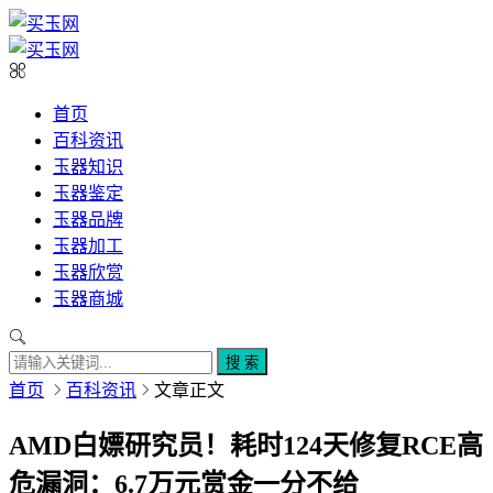
首页
百科资讯
玉器知识
玉器鉴定
玉器品牌
玉器加工
玉器欣赏
玉器商城
搜 索
首页
百科资讯
文章正文
AMD白嫖研究员！耗时124天修复RCE高
危漏洞：6.7万元赏金一分不给