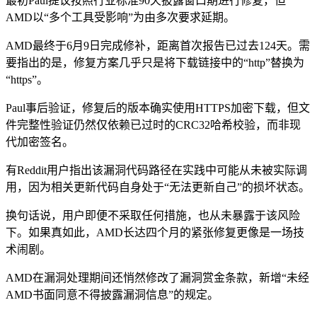
最初Paul提议按照行业标准90天披露窗口期进行修复，但
AMD以“多个工具受影响”为由多次要求延期。
AMD最终于6月9日完成修补，距离首次报告已过去124天。需
要指出的是，修复方案几乎只是将下载链接中的“http”替换为
“https”。
Paul事后验证，修复后的版本确实使用HTTPS加密下载，但文
件完整性验证仍然仅依赖已过时的CRC32哈希校验，而非现
代加密签名。
有Reddit用户指出该漏洞代码路径在实践中可能从未被实际调
用，因为相关更新代码自身处于“无法更新自己”的损坏状态。
换句话说，用户即便不采取任何措施，也从未暴露于该风险
下。如果真如此，AMD长达四个月的紧张修复更像是一场技
术闹剧。
AMD在漏洞处理期间还悄然修改了漏洞赏金条款，新增“未经
AMD书面同意不得披露漏洞信息”的规定。