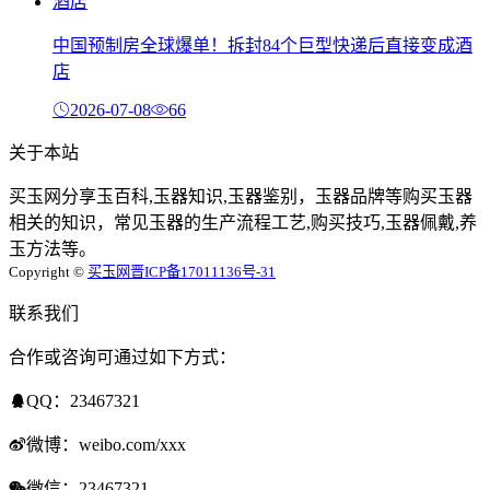
中国预制房全球爆单！拆封84个巨型快递后直接变成酒
店
2026-07-08
66
关于本站
买玉网分享玉百科,玉器知识,玉器鉴别，玉器品牌等购买玉器
相关的知识，常见玉器的生产流程工艺,购买技巧,玉器佩戴,养
玉方法等。
Copyright ©
买玉网
晋ICP备17011136号-31
联系我们
合作或咨询可通过如下方式：
QQ：23467321
微博：weibo.com/xxx
微信：23467321