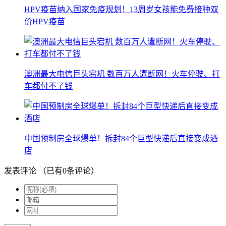
HPV疫苗纳入国家免疫规划！13周岁女孩能免费接种双
价HPV疫苗
澳洲最大电信巨头宕机 数百万人遭断网！火车停驶、打
车都付不了钱
中国预制房全球爆单！拆封84个巨型快递后直接变成酒
店
发表评论
（已有
0
条评论）