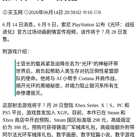
买玉网
2026年06月14日 20:59:02
16
0
6 月 14 日消息，6 月 9 日，索尼 PlayStation 公布《光环：战役
进化》官方过场动画剧情宣传视频，该作将于 7 月 28 日发
售。
附游戏介绍：
士官长的载具紧急迫降在名为“光环”的神秘环带
世界后，肩负起帮助人类生存对抗压倒性星盟部
队的使命。他将与 AI 小帮手 Cortana 并肩作战，
揭开光环的黑暗秘密，并竭力阻止银河系所有生
命惨遭毁灭。
这部射击游戏将于 7 月 28 日登陆 Xbox Series X｜S、PC 和
PS5 平台，游戏首发加入 XGP。目前，本作已在 Steam 和
Xbox 商店中开启预购，Steam 国区标准版 298 元，高级版定
价为 398 元，预购可获得铸造厂军械库礼包，高级版额外附带
阿尔法光环军械库礼包、数字画册、数字短篇小说、数字游戏