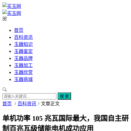
首页
百科资讯
玉器知识
玉器鉴定
玉器品牌
玉器加工
玉器欣赏
玉器商城
搜 索
首页
百科资讯
文章正文
单机功率 105 兆瓦国际最大，我国自主研
制百兆瓦级储能电机成功应用