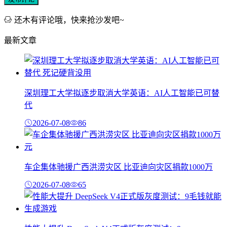
还木有评论哦，快来抢沙发吧~
最新文章
深圳理工大学拟逐步取消大学英语：AI人工智能已可替
代
2026-07-08
86
车企集体驰援广西洪涝灾区 比亚迪向灾区捐款1000万
2026-07-08
65