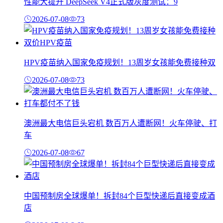
性能大提升 DeepSeek V4正式版灰度测试：9
2026-07-08
73
HPV疫苗纳入国家免疫规划！13周岁女孩能免费接种双
2026-07-08
73
澳洲最大电信巨头宕机 数百万人遭断网！火车停驶、打
车
2026-07-08
67
中国预制房全球爆单！拆封84个巨型快递后直接变成酒
店