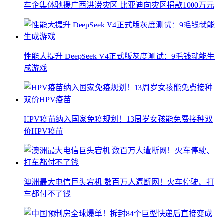
车企集体驰援广西洪涝灾区 比亚迪向灾区捐款1000万元
性能大提升 DeepSeek V4正式版灰度测试：9毛钱就能生
成游戏
HPV疫苗纳入国家免疫规划！13周岁女孩能免费接种双
价HPV疫苗
澳洲最大电信巨头宕机 数百万人遭断网！火车停驶、打
车都付不了钱