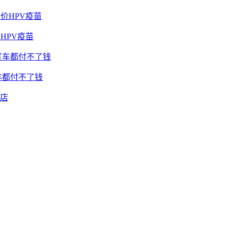
HPV疫苗
车都付不了钱