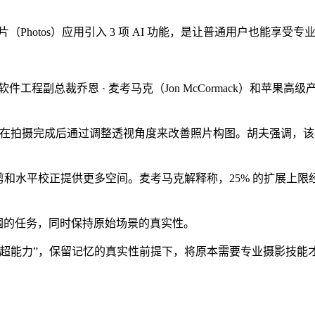
照片（Photos）应用引入 3 项 AI 功能，是让普通用户也能享受
照片软件工程副总裁乔恩 · 麦考马克（Jon McCormack）和苹果
的全新功能，支持用户在拍摄完成后通过调整透视角度来改善照片构图。胡
，为裁剪和水平校正提供更多空间。麦考马克解释称，25% 的扩展
范围的任务，同时保持原始场景的真实性。
户“超能力”，保留记忆的真实性前提下，将原本需要专业摄影技能