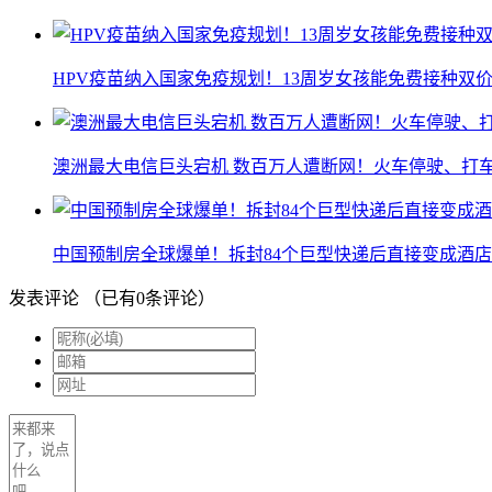
HPV疫苗纳入国家免疫规划！13周岁女孩能免费接种双价
澳洲最大电信巨头宕机 数百万人遭断网！火车停驶、打
中国预制房全球爆单！拆封84个巨型快递后直接变成酒店
发表评论
（已有
0
条评论）