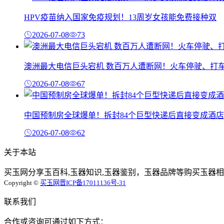
HPV疫苗纳入国家免疫规划！13周岁女孩能免费接种双
2026-07-08
73
澳洲最大电信巨头宕机 数百万人遭断网！火车停驶、打
2026-07-08
67
中国预制房全球爆单！拆封84个巨型快递后直接变成酒店
2026-07-08
62
关于本站
买玉网分享玉百科,玉器知识,玉器鉴别，玉器品牌等购买玉器相
Copyright ©
买玉网
晋ICP备17011136号-31
联系我们
合作或咨询可通过如下方式：