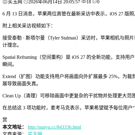
买玉网
2026年06月14日 20:05:57
18
0
6 月 13 日消息，苹果两位高管在最新采访中表示，iOS 27 版
附上相关采访视频如下：
接受泰勒 · 斯塔尔曼（Tyler Stalman）采访时，苹果相机与
计理念。
Spatial Reframing（空间重构）是 iOS 27 
瞬间。
Extend（扩图）功能支持用户将画面向外扩展最多 25%
展导致画面失真。
Clean Up（清理）可移除画面中更复杂的干扰物并处理更大
在总结这 3 项功能时，麦考马克表示，苹果希望赋予每位用
赏
本文地址：
http://maiyu.cc/843336.html
文章来源：
买玉网