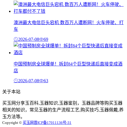
澳洲最大电信巨头宕机 数百万人遭断网！火车停驶、打
车
2026-07-08
69
中国预制房全球爆单！拆封84个巨型快递后直接变成酒
店
2026-07-08
63
关于本站
买玉网分享玉百科,玉器知识,玉器鉴别，玉器品牌等购买玉器
相关的知识，常见玉器的生产流程工艺,购买技巧,玉器佩戴,养
玉方法等。
Copyright ©
买玉网
晋ICP备17011136号-31