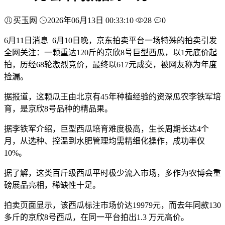
买玉网
2026年06月13日 00:33:10
28
0
6月11日消息 6月10日晚，京东拍卖平台一场特殊的拍卖引发
全网关注：一颗重达120斤的京欣8号巨型西瓜，以1元底价起
拍，历经68轮激烈竞价，最终以617元成交，被网友称为年度
捡漏。
据报道，这颗瓜王由北京有45年种植经验的资深瓜农李铁军培
育，是京欣8号品种的精品果。
据李铁军介绍，巨型西瓜培育难度极高，生长周期长达4个
月，从选种、控温到水肥管理均需精细化操作，成功率仅
10%。
据了解，这类百斤级西瓜平时极少流入市场，多作为农博会重
磅展品亮相，稀缺性十足。
拍卖页面显示，该西瓜标注市场价达19979元，而去年同款130
多斤的京欣8号西瓜，在同一平台拍出1.3 万元高价。