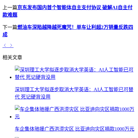
上一篇
京东发布国内首个智能体自主支付协议 破解AI自主付
款难题
下一篇
燃油车深陷越降越死魔咒！单车让利超2万销量反跌四
成
相关文章
深圳理工大学拟逐步取消大学英语：AI人工智能已可替
代 死记硬背没用
车企集体驰援广西洪涝灾区 比亚迪向灾区捐款1000万元