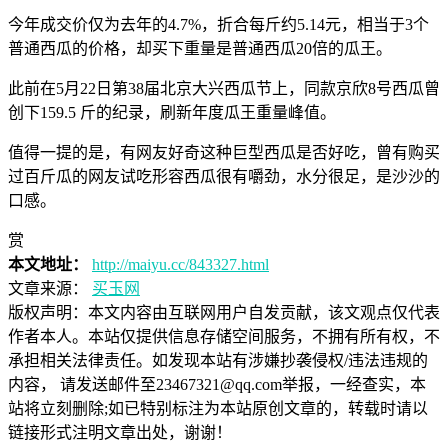
今年成交价仅为去年的4.7%，折合每斤约5.14元，相当于3个
普通西瓜的价格，却买下重量是普通西瓜20倍的瓜王。
此前在5月22日第38届北京大兴西瓜节上，同款京欣8号西瓜曾
创下159.5 斤的纪录，刷新年度瓜王重量峰值。
值得一提的是，有网友好奇这种巨型西瓜是否好吃，曾有购买
过百斤瓜的网友试吃形容西瓜很有嚼劲，水分很足，是沙沙的
口感。
赏
本文地址：
http://maiyu.cc/843327.html
文章来源：
买玉网
版权声明：
本文内容由互联网用户自发贡献，该文观点仅代表
作者本人。本站仅提供信息存储空间服务，不拥有所有权，不
承担相关法律责任。如发现本站有涉嫌抄袭侵权/违法违规的
内容， 请发送邮件至23467321@qq.com举报，一经查实，本
站将立刻删除;如已特别标注为本站原创文章的，转载时请以
链接形式注明文章出处，谢谢！