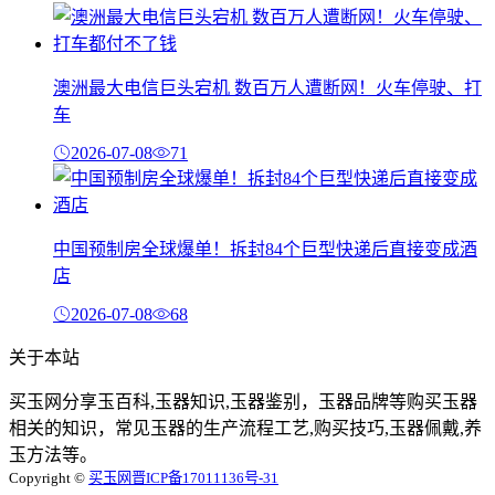
澳洲最大电信巨头宕机 数百万人遭断网！火车停驶、打
车
2026-07-08
71
中国预制房全球爆单！拆封84个巨型快递后直接变成酒
店
2026-07-08
68
关于本站
买玉网分享玉百科,玉器知识,玉器鉴别，玉器品牌等购买玉器
相关的知识，常见玉器的生产流程工艺,购买技巧,玉器佩戴,养
玉方法等。
Copyright ©
买玉网
晋ICP备17011136号-31