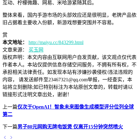
互动、柠檬微趣、网易、米哈游紧随其后。
整体来看，国内手游市场的头部效应还是很明显，老牌产品依
旧占据着主要收入份额，新游戏想要突围并不容易。
赏
本文地址：
http://maiyu.cc/843299.html
文章来源：
买玉网
版权声明：
本文内容由互联网用户自发贡献，该文观点仅代表
作者本人。本站仅提供信息存储空间服务，不拥有所有权，不
承担相关法律责任。如发现本站有涉嫌抄袭侵权/违法违规的
内容， 请发送邮件至23467321@qq.com举报，一经查实，本
站将立刻删除;如已特别标注为本站原创文章的，转载时请以
链接形式注明文章出处，谢谢！
上一篇
仅次于OpenAI！智象未来图像生成模型评分位列全球
第二
下一篇
男子80元网购无牌电饭煲 仅离开15分钟突然喷火