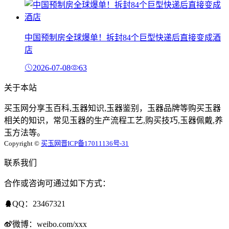
中国预制房全球爆单！拆封84个巨型快递后直接变成酒
店
2026-07-08
63
关于本站
买玉网分享玉百科,玉器知识,玉器鉴别，玉器品牌等购买玉器
相关的知识，常见玉器的生产流程工艺,购买技巧,玉器佩戴,养
玉方法等。
Copyright ©
买玉网
晋ICP备17011136号-31
联系我们
合作或咨询可通过如下方式：
QQ：23467321
微博：weibo.com/xxx