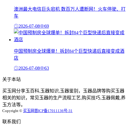
澳洲最大电信巨头宕机 数百万人遭断网！火车停驶、打
车
2026-07-08
69
中国预制房全球爆单！拆封84个巨型快递后直接变成酒
店
2026-07-08
63
关于本站
买玉网分享玉百科,玉器知识,玉器鉴别，玉器品牌等购买玉器
相关的知识，常见玉器的生产流程工艺,购买技巧,玉器佩戴,养
玉方法等。
Copyright ©
买玉网
晋ICP备17011136号-31
联系我们