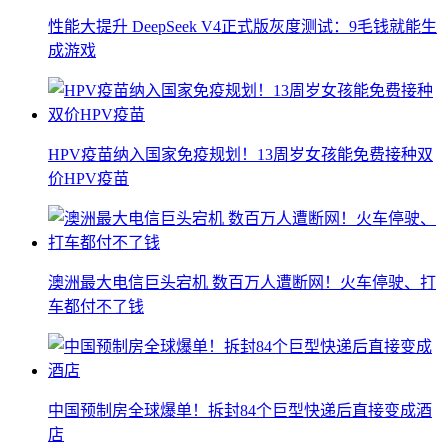
性能大提升 DeepSeek V4正式版灰度测试：9毛钱就能生
成游戏
HPV疫苗纳入国家免疫规划！13周岁女孩能免费接种双
价HPV疫苗
澳洲最大电信巨头宕机 数百万人遭断网！火车停驶、打
车都付不了钱
中国预制房全球爆单！拆封84个巨型快递后直接变成酒
店