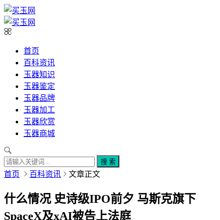
首页
百科资讯
玉器知识
玉器鉴定
玉器品牌
玉器加工
玉器欣赏
玉器商城
搜 索
首页
百科资讯
文章正文
什么情况 史诗级IPO前夕 马斯克旗下
SpaceX及xAI被告上法庭