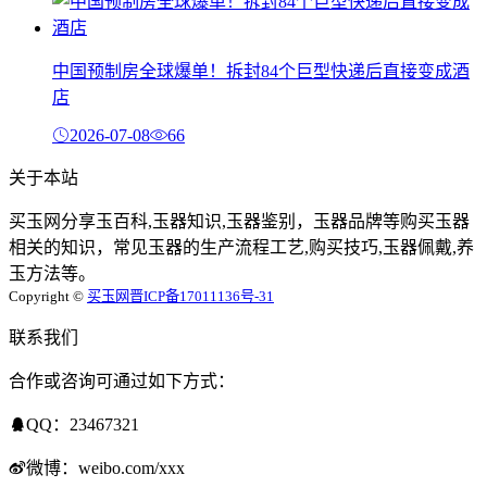
中国预制房全球爆单！拆封84个巨型快递后直接变成酒
店
2026-07-08
66
关于本站
买玉网分享玉百科,玉器知识,玉器鉴别，玉器品牌等购买玉器
相关的知识，常见玉器的生产流程工艺,购买技巧,玉器佩戴,养
玉方法等。
Copyright ©
买玉网
晋ICP备17011136号-31
联系我们
合作或咨询可通过如下方式：
QQ：23467321
微博：weibo.com/xxx