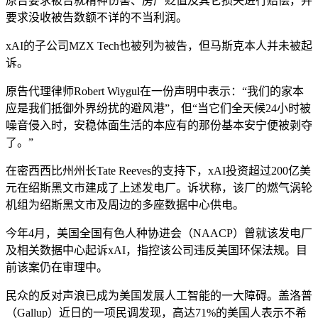
原告要求被告就精神伤害、房产贬值及其它损失进行赔偿，并
要求没收被告数额不详的不当利润。
xAI的子公司MZX Tech也被列为被告，但马斯克本人并未被起
诉。
原告代理律师Robert Wiygul在一份声明中表示：“我们的家本
应是我们抵御外界纷扰的避风港”，但“当它们全天候24小时被
噪音侵入时，安稳体面生活的本应有的那份基本安宁便被剥夺
了。”
在密西西比州州长Tate Reeves的支持下，xAI投资超过200亿美
元在绍斯黑文市建成了上述发电厂。诉状称，该厂的燃气涡轮
机组为绍斯黑文市及周边的多座数据中心供电。
今年4月，美国全国有色人种协进会（NAACP）曾就该发电厂
及相关数据中心起诉xAI，指控该公司违反美国环保法规。目
前该案仍在审理中。
民众的反对声浪已成为美国发展人工智能的一大障碍。盖洛普
（Gallup）近日的一项民调发现，高达71%的美国人表示不希