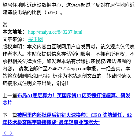
望居住地附近建设数据中心，这远远超过了反对在居住地附近
建造核电站的比例（53%）。
赏
本文地址：
http://maiyu.cc/843237.html
文章来源：
买玉网
版权声明：
本文内容由互联网用户自发贡献，该文观点仅代表
作者本人。本站仅提供信息存储空间服务，不拥有所有权，不
承担相关法律责任。如发现本站有涉嫌抄袭侵权/违法违规的
内容， 请发送邮件至23467321@qq.com举报，一经查实，本
站将立刻删除;如已特别标注为本站原创文章的，转载时请以
链接形式注明文章出处，谢谢！
上一篇
布局AI底层算力！英国斥资11亿英镑打造超算、研发
芯片
下一篇
被阿里内部批评后钉钉火速换帅：CEO 陈航卸任，92
年技术极客陈宇森接棒成“最年轻事业部老大”