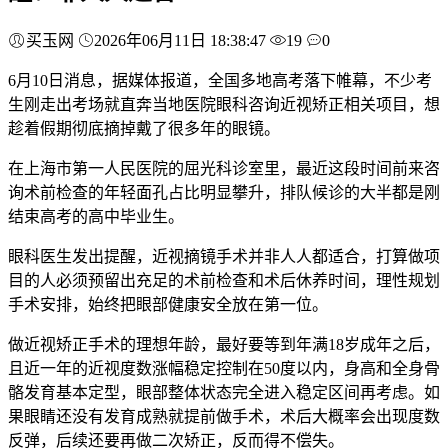
买玉网
2026年06月11日 18:38:47
19
0
6月10日消息，据媒体报道，全国多地高考落下帷幕，不少考
生刚走出考场就直奔当地医院眼科咨询近视矫正相关项目，想
趁着假期彻底摘掉戴了很多年的眼镜。
在上海市第一人民医院的屈光科诊室里，最近这段时间前来咨
询术前检查的年轻面孔占比明显攀升，排队候诊的大半都是刚
结束高考的高中毕业生。
眼科医生发出提醒，近视摘镜手术并非人人都适合，打算做项
目的人必须预留出充足的术前检查和术后休养时间，理性规划
手术安排，始终把眼部健康安全放在第一位。
做近视矫正手术的理想年龄，最好要等到年满18岁成年之后，
且近一年的近视度数涨幅稳定控制在50度以内，身高和全身骨
骼发育基本定型，眼部整体状态完全进入稳定区间再考虑。如
果眼睛还没有发育成熟就提前做手术，术后大概率会出现度数
反弹，后续还要再做二次矫正，反而得不偿失。