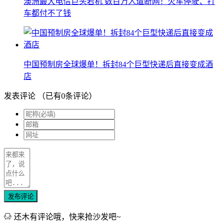
澳洲最大电信巨头宕机 数百万人遭断网！火车停驶、打
车都付不了钱
中国预制房全球爆单！拆封84个巨型快递后直接变成酒
店
发表评论
（已有
0
条评论）
发布评论
还木有评论哦，快来抢沙发吧~