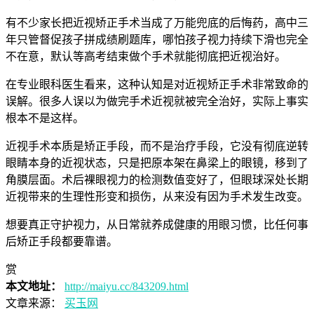
有不少家长把近视矫正手术当成了万能兜底的后悔药，高中三
年只管督促孩子拼成绩刷题库，哪怕孩子视力持续下滑也完全
不在意，默认等高考结束做个手术就能彻底把近视治好。
在专业眼科医生看来，这种认知是对近视矫正手术非常致命的
误解。很多人误以为做完手术近视就被完全治好，实际上事实
根本不是这样。
近视手术本质是矫正手段，而不是治疗手段，它没有彻底逆转
眼睛本身的近视状态，只是把原本架在鼻梁上的眼镜，移到了
角膜层面。术后裸眼视力的检测数值变好了，但眼球深处长期
近视带来的生理性形变和损伤，从来没有因为手术发生改变。
想要真正守护视力，从日常就养成健康的用眼习惯，比任何事
后矫正手段都要靠谱。
赏
本文地址：
http://maiyu.cc/843209.html
文章来源：
买玉网