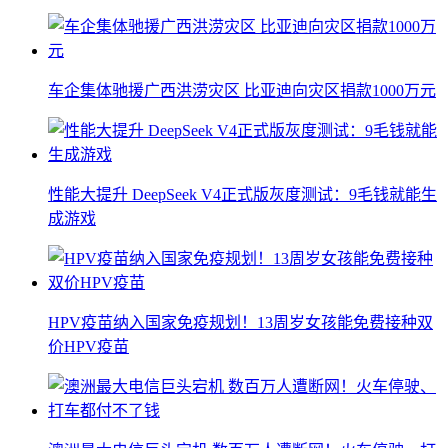
车企集体驰援广西洪涝灾区 比亚迪向灾区捐款1000万元
性能大提升 DeepSeek V4正式版灰度测试：9毛钱就能生
成游戏
HPV疫苗纳入国家免疫规划！13周岁女孩能免费接种双
价HPV疫苗