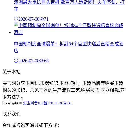
澳洲最大电信巨头宕机 数百万人遭断网！火车停驶、打
车
2026-07-08
71
中国预制房全球爆单！拆封84个巨型快递后直接变成酒
店
2026-07-08
68
关于本站
买玉网分享玉百科,玉器知识,玉器鉴别，玉器品牌等购买玉器
相关的知识，常见玉器的生产流程工艺,购买技巧,玉器佩戴,养
玉方法等。
Copyright ©
买玉网
晋ICP备17011136号-31
联系我们
合作或咨询可通过如下方式：