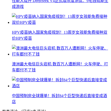
性能大提升 DeepSeek V4正式版灰度测试：9毛钱就能生
成游戏
HPV疫苗纳入国家免疫规划！13周岁女孩能免费接种双
价HPV疫苗
澳洲最大电信巨头宕机 数百万人遭断网！火车停驶、打
车都付不了钱
中国预制房全球爆单！拆封84个巨型快递后直接变成酒
店