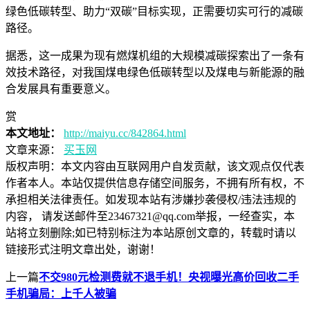
绿色低碳转型、助力“双碳”目标实现，正需要切实可行的减碳
路径。
据悉，这一成果为现有燃煤机组的大规模减碳探索出了一条有
效技术路径，对我国煤电绿色低碳转型以及煤电与新能源的融
合发展具有重要意义。
赏
本文地址：
http://maiyu.cc/842864.html
文章来源：
买玉网
版权声明：
本文内容由互联网用户自发贡献，该文观点仅代表
作者本人。本站仅提供信息存储空间服务，不拥有所有权，不
承担相关法律责任。如发现本站有涉嫌抄袭侵权/违法违规的
内容， 请发送邮件至23467321@qq.com举报，一经查实，本
站将立刻删除;如已特别标注为本站原创文章的，转载时请以
链接形式注明文章出处，谢谢！
上一篇
不交980元检测费就不退手机！央视曝光高价回收二手
手机骗局：上千人被骗