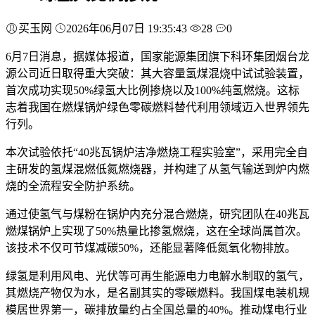
买玉网
2026年06月07日 19:35:43
28
0
6月7日消息，据媒体报道，国家能源集团旗下科环集团烟台龙
源公司近日取得重大突破：其大容量氢煤混烧中试试验装置，
首次成功实现50%绿氢大比例掺烧以及100%纯氢燃烧。这标
志着我国在燃煤锅炉绿色零碳燃料替代利用领域迈入世界领先
行列。
本次试验依托“40兆瓦锅炉洁净燃烧工程实验室”，采用完全自
主研发的氢煤混燃低氮燃烧器，并构建了从氢气输送到炉内燃
烧的全流程安全防护系统。
通过使氢气与煤粉在锅炉内充分混合燃烧，研究团队在40兆瓦
燃煤锅炉上实现了50%热量比掺氢燃烧，这在全球尚属首次。
该技术不仅可节煤减碳50%，还能显著降低氮氧化物排放。
绿氢是利用风电、光伏等可再生能源电力电解水制取的氢气，
其燃烧产物仅为水，是名副其实的零碳燃料。我国煤电装机规
模居世界第一，碳排放量约占全国总量的40%。推动煤电行业