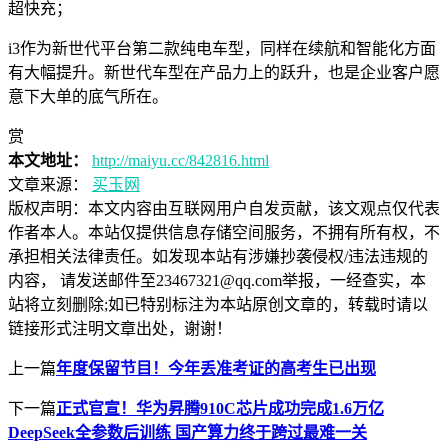
超快充；
i3作为新世代平台第二款纯电车型，同样在续航和智能化方面
有大幅提升。新世代车型在产品力上的跃升，也是企业客户愿
意下大单的底气所在。
赏
本文地址：
http://maiyu.cc/842816.html
文章来源：
买玉网
版权声明：
本文内容由互联网用户自发贡献，该文观点仅代表
作者本人。本站仅提供信息存储空间服务，不拥有所有权，不
承担相关法律责任。如发现本站有涉嫌抄袭侵权/违法违规的
内容， 请发送邮件至23467321@qq.com举报，一经查实，本
站将立刻删除;如已特别标注为本站原创文章的，转载时请以
链接形式注明文章出处，谢谢！
上一篇
年度保留节目！今年丢准考证的高考生已出现
下一篇
正式官宣！华为昇腾910C芯片成功完成1.6万亿
DeepSeek全参数后训练 国产算力终于跨过最难一关