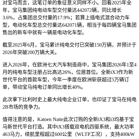
对宝马而言，这笔订单的象征意义同样不小。回看2025年全
年，宝马集团纯电动车型交付量达442072辆，同比增长
3.6%，占集团总交付量的17.9%；若算上插电式混合动力车
型，电动化车型总交付量达642071辆，相当于每四辆宝马集团
售出的新车中就有一辆是电动化车型。
截至2025年6月，宝马累计纯电交付已突破150万辆，并预计于
2026年突破200万辆大关。
进入2026年，在欧洲七大汽车制造商中，宝马集团2026年1至4
月的纯电车型注册占比高达26%，位居首位。全新iX3作为新
世代平台的首款车型，今年一季度在欧洲斩获超过5万辆订
单，带动宝马纯电订单同比增长40%。
此次拿下比利时史上最大纯电企业订单，也印证了宝马在纯电
2B市场的竞争力。
值得注意的是，Katoen Natie此次订购的全新iX3和i3均基于宝
马新世代平台打造。其中iX3搭载双电机四驱系统，最大功率
463马力，续航里程超过600公里（WLTP工况），支持400kW