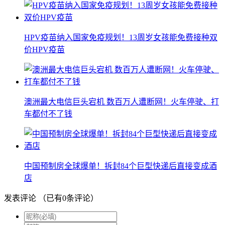
HPV疫苗纳入国家免疫规划！13周岁女孩能免费接种双
价HPV疫苗
澳洲最大电信巨头宕机 数百万人遭断网！火车停驶、打
车都付不了钱
中国预制房全球爆单！拆封84个巨型快递后直接变成酒
店
发表评论
（已有
0
条评论）