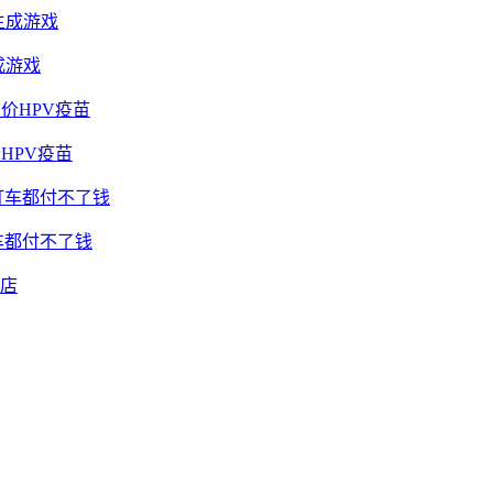
成游戏
HPV疫苗
车都付不了钱