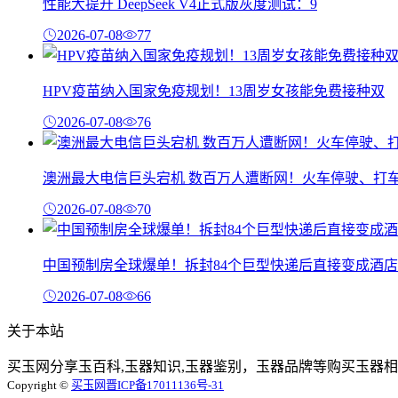
性能大提升 DeepSeek V4正式版灰度测试：9
2026-07-08
77
HPV疫苗纳入国家免疫规划！13周岁女孩能免费接种双
2026-07-08
76
澳洲最大电信巨头宕机 数百万人遭断网！火车停驶、打
2026-07-08
70
中国预制房全球爆单！拆封84个巨型快递后直接变成酒店
2026-07-08
66
关于本站
买玉网分享玉百科,玉器知识,玉器鉴别，玉器品牌等购买玉器相
Copyright ©
买玉网
晋ICP备17011136号-31