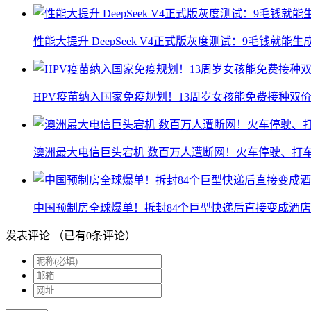
性能大提升 DeepSeek V4正式版灰度测试：9毛钱就能生
HPV疫苗纳入国家免疫规划！13周岁女孩能免费接种双价
澳洲最大电信巨头宕机 数百万人遭断网！火车停驶、打
中国预制房全球爆单！拆封84个巨型快递后直接变成酒店
发表评论
（已有
0
条评论）