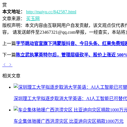
赏
本文地址：
http://maiyu.cc/842587.html
文章来源：
买玉网
版权声明：
本文内容由互联网用户自发贡献，该文观点仅代表
容， 请发送邮件至23467321@qq.com举报，一经查实
上一篇
字节跳动官宣旗下鸿蒙版抖音、今日头条、红果免费短剧
下一篇
陈立武执掌英特尔后，管理层级砍半、股价上涨近 500
相关文章
深圳理工大学拟逐步取消大学英语：AI人工智能已可替代
车企集体驰援广西洪涝灾区 比亚迪向灾区捐款1000万元