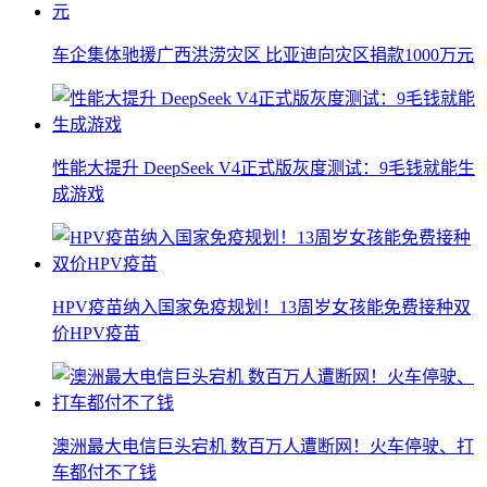
车企集体驰援广西洪涝灾区 比亚迪向灾区捐款1000万元
性能大提升 DeepSeek V4正式版灰度测试：9毛钱就能生
成游戏
HPV疫苗纳入国家免疫规划！13周岁女孩能免费接种双
价HPV疫苗
澳洲最大电信巨头宕机 数百万人遭断网！火车停驶、打
车都付不了钱