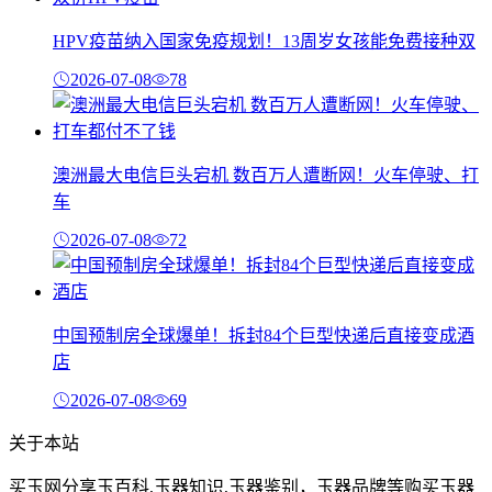
HPV疫苗纳入国家免疫规划！13周岁女孩能免费接种双
2026-07-08
78
澳洲最大电信巨头宕机 数百万人遭断网！火车停驶、打
车
2026-07-08
72
中国预制房全球爆单！拆封84个巨型快递后直接变成酒
店
2026-07-08
69
关于本站
买玉网分享玉百科,玉器知识,玉器鉴别，玉器品牌等购买玉器