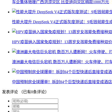
车企集体驰援广西洪涝灾区 比亚迪向灾区捐款1000万元
性能大提升 DeepSeek V4正式版灰度测试：9毛钱就能生
HPV疫苗纳入国家免疫规划！13周岁女孩能免费接种双价
澳洲最大电信巨头宕机 数百万人遭断网！火车停驶、打
中国预制房全球爆单！拆封84个巨型快递后直接变成酒店
发表评论
（已有
0
条评论）