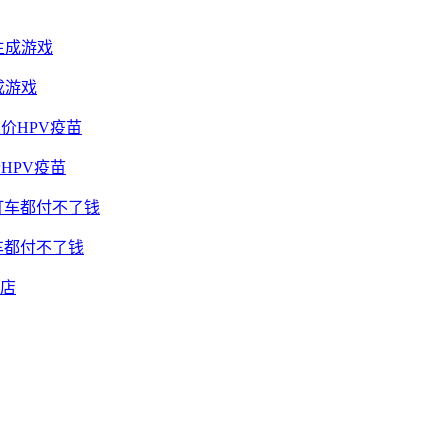
成游戏
HPV疫苗
车都付不了钱