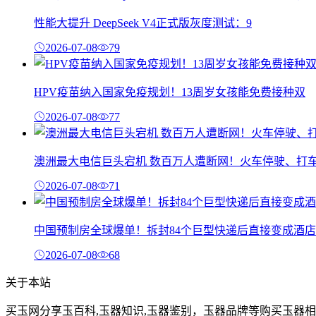
性能大提升 DeepSeek V4正式版灰度测试：9
2026-07-08
79
HPV疫苗纳入国家免疫规划！13周岁女孩能免费接种双
2026-07-08
77
澳洲最大电信巨头宕机 数百万人遭断网！火车停驶、打
2026-07-08
71
中国预制房全球爆单！拆封84个巨型快递后直接变成酒店
2026-07-08
68
关于本站
买玉网分享玉百科,玉器知识,玉器鉴别，玉器品牌等购买玉器相