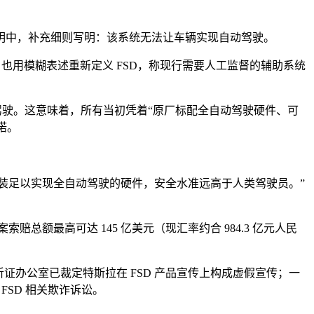
现在产品说明中，补充细则写明：该系统无法让车辆实现自动驾驶。
里，也用模糊表述重新定义 FSD，称现行需要人工监督的辅助系统
督全自动驾驶。这意味着，所有当初凭着“原厂标配全自动驾驶硬件、可
诺。
3），均预装足以实现全自动驾驶的硬件，安全水准远高于人类驾驶员。”
总额最高可达 145 亿美元（现汇率约合 984.3 亿元人民
州行政听证办公室已裁定特斯拉在 FSD 产品宣传上构成虚假宣传；一
FSD 相关欺诈诉讼。