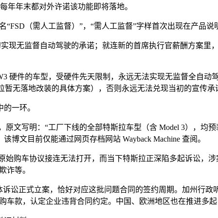
起，每年年末都对外许诺该功能即将落地。
拉正式将产品更名“FSD（需人工监督）”，“需人工监督”字样首次出
放弃了当初实现无监督自动驾驶的承诺；就连新的首席执行官薪酬方案
量产、搭载 HW3 硬件的车型，受硬件先天限制，永远无法实现无监
特斯拉暂无落地改装的具体方案），否则永远无法兑现当初的宣传承
中的一环。
一篇官方博文，原文写明：“工厂下线的全部特斯拉车型（含 Model 
前仅能通过网页存档网站 Wayback Machine 查阅。
原始购车协议接连无法打开，而当下特斯拉正深陷多起诉讼，涉案索赔
券欺诈等。
D 宣传纠纷的集体诉讼正式立案，恰好对应这批问题合同的签约周期。加
 美元购车款，认定企业违背合同约定。中国、欧洲地区也在推进多起 