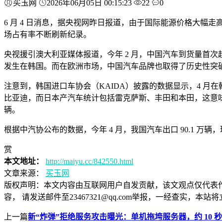
买玉网
2026年06月05日 00:15:23
22
0
6 月 4 日消息，据央视网昨日报道，由于国际能源价格大
场占有率不断刷新纪录。
央视援引澳大利亚媒体报道，今年 2 月，中国汽车到货量首次
发生在韩国。而在欧洲市场，中国汽车品牌也取得了历史性突
注意到，韩国进口车协会（KAIDA）披露的数据显示，4 
比亚迪，而日本产汽车统计包括雷克萨斯、丰田和本田，这意味着中国
辆。
根据中汽协公布的数据，今年 4 月，我国汽车出口 90.1 万辆，环比增
赏
本文地址：
http://maiyu.cc/842550.html
文章来源：
买玉网
版权声明：
本文内容由互联网用户自发贡献，该文观点仅代表
容， 请发送邮件至23467321@qq.com举报，一经查实
上一篇
新“炸弹”拒绝服务攻击曝光：单机拖垮服务器，约 10 秒耗