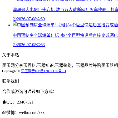
澳洲最大电信巨头宕机 数百万人遭断网！火车停驶、打
2026-07-08
69
中国预制房全球爆单！拆封84个巨型快递后直接变成酒店
2026-07-08
63
关于本站
买玉网分享玉百科,玉器知识,玉器鉴别，玉器品牌等购买玉器相
Copyright ©
买玉网
晋ICP备17011136号-31
联系我们
合作或咨询可通过如下方式：
QQ：23467321
微博：weibo.com/xxx