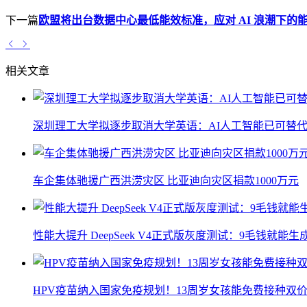
下一篇
欧盟将出台数据中心最低能效标准，应对 AI 浪潮下的
相关文章
深圳理工大学拟逐步取消大学英语：AI人工智能已可替代
车企集体驰援广西洪涝灾区 比亚迪向灾区捐款1000万元
性能大提升 DeepSeek V4正式版灰度测试：9毛钱就能生
HPV疫苗纳入国家免疫规划！13周岁女孩能免费接种双价