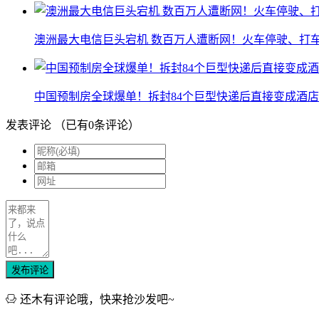
澳洲最大电信巨头宕机 数百万人遭断网！火车停驶、打
中国预制房全球爆单！拆封84个巨型快递后直接变成酒店
发表评论
（已有
0
条评论）
发布评论
还木有评论哦，快来抢沙发吧~