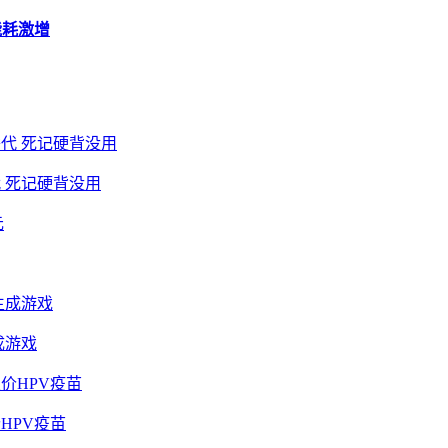
能耗激增
 死记硬背没用
成游戏
HPV疫苗