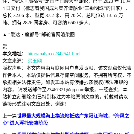
注：“爱达・魔都号”是国产首艘大型邮轮，已于 2023 年 11 月
4 日交付（标志着我国成为集齐造船业“三颗明珠”的国家），
总长 323.6 米、型宽 37.2 米、高 70 米、总吨位达 13.55 万
吨、拥有 2826 间客房、可容纳 6500 多人。
▲ “爱达・魔都号”邮轮官网渲染图
赏
本文地址：
http://maiyu.cc/842541.html
文章来源：
买玉网
版权声明：
本文内容由互联网用户自发贡献，该文观点仅代表
作者本人。本站仅提供信息存储空间服务，不拥有所有权，不
承担相关法律责任。如发现本站有涉嫌抄袭侵权/违法违规的
内容， 请发送邮件至23467321@qq.com举报，一经查实，本
站将立刻删除;如已特别标注为本站原创文章的，转载时请以
链接形式注明文章出处，谢谢！
上一篇
世界最大规模海上换流站抵达广东阳江海域，“海风之
心”进入浮托安装阶段