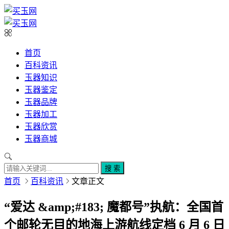
首页
百科资讯
玉器知识
玉器鉴定
玉器品牌
玉器加工
玉器欣赏
玉器商城
搜 索
首页
百科资讯
文章正文
“爱达 &amp;#183; 魔都号”执航：全国首
个邮轮无目的地海上游航线定档 6 月 6 日