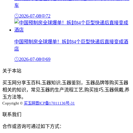
车
2026-07-08
72
中国预制房全球爆单！拆封84个巨型快递后直接变成酒
店
2026-07-08
69
关于本站
买玉网分享玉百科,玉器知识,玉器鉴别，玉器品牌等购买玉器
相关的知识，常见玉器的生产流程工艺,购买技巧,玉器佩戴,养
玉方法等。
Copyright ©
买玉网
晋ICP备17011136号-31
联系我们
合作或咨询可通过如下方式：