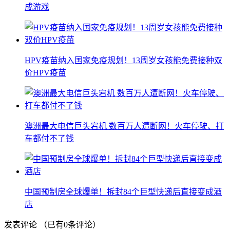
成游戏
HPV疫苗纳入国家免疫规划！13周岁女孩能免费接种双
价HPV疫苗
澳洲最大电信巨头宕机 数百万人遭断网！火车停驶、打
车都付不了钱
中国预制房全球爆单！拆封84个巨型快递后直接变成酒
店
发表评论
（已有
0
条评论）