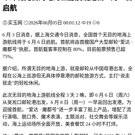
启航
买玉网
2026年06月05日 00:01:12
19
0
6 月 3 日消息，据上海交通今日消息，全国首个无目的地海上
游航线将于 6 月 6 日启航。首航将由首艘国产大型邮轮“爱达 ·
魔都号”执航，首航载客率控制在 80%，目前船票预售已超
75%。
据介绍，所谓无目的地海上游，就是邮轮从中国母港出发，全
程在公海上巡游但无具体停靠港的邮轮旅游方式，主打“说走
就走”的轻松休闲。
此次无目的地海上游航线全程 3 天 2 晚，即 6 月 6 日（周六）
从吴淞口邮轮港出发，6 月 8 日（周一）一早返回出发港。为
迎接首航，“爱达 · 魔都号”进一步丰富了船上产品，增配了流
行演唱、脱口秀、魔术表演、主题派对、社交舞会等娱乐活
动，海上运动场所全面开放，美食餐饮 24 小时不打烊。