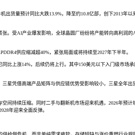
球智能手机出货量预计同比大跌13.9%，降至约10.8亿部，创下20
张。受AI产业爆发影响，全球晶圆厂纷纷将产能转向高利润的A
PDDR4供应缩减超40%，紧张局面或将持续至2027年下半年。
已同比上涨14%，后续仍将上行。其中150美元以下入门级市场
、三星凭借高端产品矩阵与供应链优势受影响较小，三星全年出
空间持续压缩。同时二手与翻新机市场迎来机遇，2026年预计
028年迎来全面反弹。
发的供给侧危机，而非单纯需求疲软。存储短缺与涨价重塑行业规