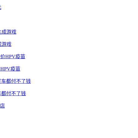
成游戏
HPV疫苗
车都付不了钱