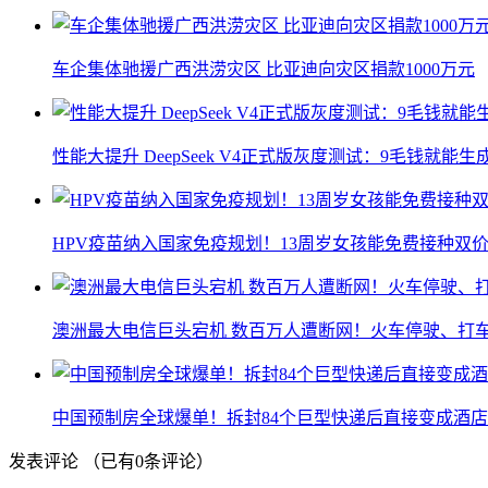
车企集体驰援广西洪涝灾区 比亚迪向灾区捐款1000万元
性能大提升 DeepSeek V4正式版灰度测试：9毛钱就能生
HPV疫苗纳入国家免疫规划！13周岁女孩能免费接种双价
澳洲最大电信巨头宕机 数百万人遭断网！火车停驶、打
中国预制房全球爆单！拆封84个巨型快递后直接变成酒店
发表评论
（已有
0
条评论）