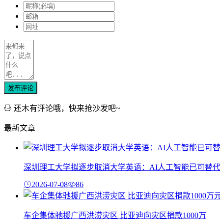
发布评论
还木有评论哦，快来抢沙发吧~
最新文章
深圳理工大学拟逐步取消大学英语：AI人工智能已可替
2026-07-08
86
车企集体驰援广西洪涝灾区 比亚迪向灾区捐款1000万