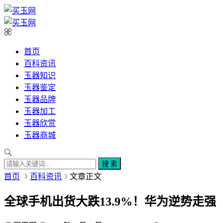
首页
百科资讯
玉器知识
玉器鉴定
玉器品牌
玉器加工
玉器欣赏
玉器商城
搜 索
首页
百科资讯
文章正文
全球手机出货大跌13.9%！华为逆势走强