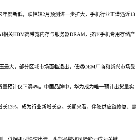
13年以来年度新低，跌幅较2月预测进一步扩大，手机行业正遭遇近13
I相关HBM高带宽内存与服务器DRAM，挤压手机专用存储产
承压最大，部分区域市场面临退出，低端OEM厂商和新兴市场受
货量预计仅下滑4%。中国品牌中，华为成为唯一预计出货量实
增长13%，成为行业新增长点。长期来看，伴随供应链修复、需
则，低端机型快速出清，头部品牌抗风险能力成为关键。