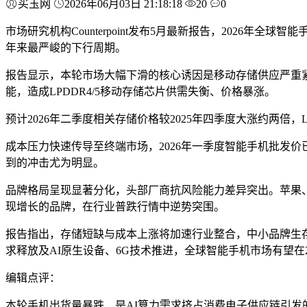
买玉网
2026年06月03日 21:18:18
20
0
市场研究机构Counterpoint发布5月最新报告，2026年全
年来最严峻的下行周期。
报告显示，本轮市场大幅下滑的核心诱因是移动存储供应严重紧
能，造成LPDDR4/5移动存储芯片供需失衡、价格暴涨。
预计2026年二季度相关存储价格较2025年四季度大涨约两倍，L
成本压力快速传导至终端市场，2026年一季度智能手机批发价
到的冲击尤为明显。
品牌格局呈现显著分化，头部厂商抗风险能力差异突出。苹果
现增长的品牌，在行业普跌行情中逆势突围。
报告指出，存储短缺与成本上涨将加速行业整合，中小品牌生存
求释放及AI原生设备、6G技术推进，全球智能手机市场有望在2
编辑点评：
本轮手机出货量暴跌，是AI算力需求挤占消费电子供应链引