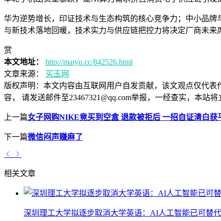
华为逆势增长，印证技术与生态构筑的核心竞争力；中小品牌与
与新技术落地回暖，技术实力与供应链把控力将决定厂商未来
赏
本文地址：
http://maiyu.cc/842526.html
文章来源：
买玉网
版权声明：
本文内容由互联网用户自发贡献，该文观点仅代表
容， 请发送邮件至23467321@qq.com举报，一经查实
上一篇
女子网购NIKE竟买到空盒 退款被拒后 一招自证清白获
下一篇
微信闷声赚麻了
相关文章
深圳理工大学拟逐步取消大学英语：AI人工智能已可替代