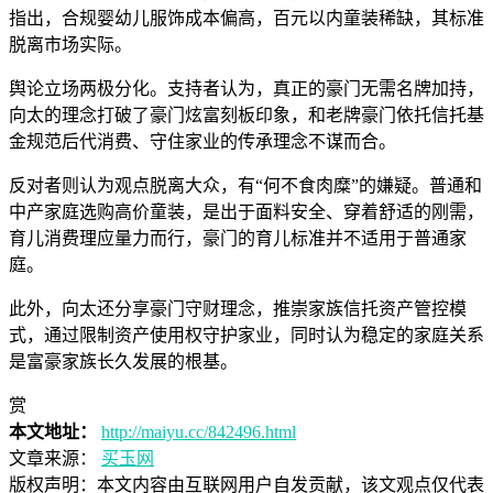
指出，合规婴幼儿服饰成本偏高，百元以内童装稀缺，其标准
脱离市场实际。
舆论立场两极分化。支持者认为，真正的豪门无需名牌加持，
向太的理念打破了豪门炫富刻板印象，和老牌豪门依托信托基
金规范后代消费、守住家业的传承理念不谋而合。
反对者则认为观点脱离大众，有“何不食肉糜”的嫌疑。普通和
中产家庭选购高价童装，是出于面料安全、穿着舒适的刚需，
育儿消费理应量力而行，豪门的育儿标准并不适用于普通家
庭。
此外，向太还分享豪门守财理念，推崇家族信托资产管控模
式，通过限制资产使用权守护家业，同时认为稳定的家庭关系
是富豪家族长久发展的根基。
赏
本文地址：
http://maiyu.cc/842496.html
文章来源：
买玉网
版权声明：
本文内容由互联网用户自发贡献，该文观点仅代表