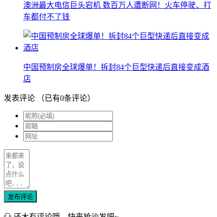
澳洲最大电信巨头宕机 数百万人遭断网！火车停驶、打
车都付不了钱
中国预制房全球爆单！拆封84个巨型快递后直接变成酒
店
发表评论
（已有
0
条评论）
发布评论
还木有评论哦，快来抢沙发吧~