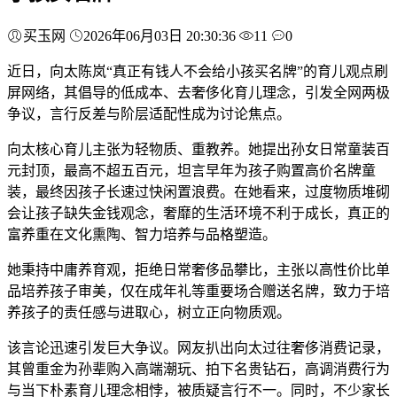
买玉网
2026年06月03日 20:30:36
11
0
近日，向太陈岚“真正有钱人不会给小孩买名牌”的育儿观点刷
屏网络，其倡导的低成本、去奢侈化育儿理念，引发全网两极
争议，言行反差与阶层适配性成为讨论焦点。
向太核心育儿主张为轻物质、重教养。她提出孙女日常童装百
元封顶，最高不超五百元，坦言早年为孩子购置高价名牌童
装，最终因孩子长速过快闲置浪费。在她看来，过度物质堆砌
会让孩子缺失金钱观念，奢靡的生活环境不利于成长，真正的
富养重在文化熏陶、智力培养与品格塑造。
她秉持中庸养育观，拒绝日常奢侈品攀比，主张以高性价比单
品培养孩子审美，仅在成年礼等重要场合赠送名牌，致力于培
养孩子的责任感与进取心，树立正向物质观。
该言论迅速引发巨大争议。网友扒出向太过往奢侈消费记录，
其曾重金为孙辈购入高端潮玩、拍下名贵钻石，高调消费行为
与当下朴素育儿理念相悖，被质疑言行不一。同时，不少家长