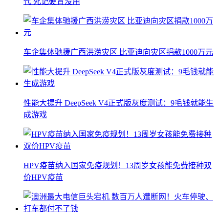
代 死记硬背没用
车企集体驰援广西洪涝灾区 比亚迪向灾区捐款1000万元
性能大提升 DeepSeek V4正式版灰度测试：9毛钱就能生
成游戏
HPV疫苗纳入国家免疫规划！13周岁女孩能免费接种双
价HPV疫苗