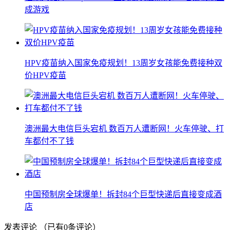
成游戏
HPV疫苗纳入国家免疫规划！13周岁女孩能免费接种双
价HPV疫苗
澳洲最大电信巨头宕机 数百万人遭断网！火车停驶、打
车都付不了钱
中国预制房全球爆单！拆封84个巨型快递后直接变成酒
店
发表评论
（已有
0
条评论）