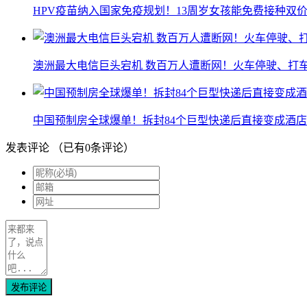
HPV疫苗纳入国家免疫规划！13周岁女孩能免费接种双价
澳洲最大电信巨头宕机 数百万人遭断网！火车停驶、打
中国预制房全球爆单！拆封84个巨型快递后直接变成酒店
发表评论
（已有
0
条评论）
发布评论