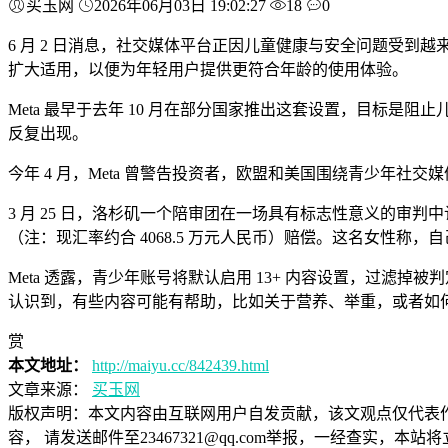
买玉网
2026年06月03日 19:02:27
18
0
6 月 2 日消息，社交媒体平台正因儿童健康与安全问题受到越来越多审视
扩大适用，以便为年轻用户提供更符合年龄的使用体验。
Meta 最早于去年 10 月在部分国家推出这套设置，目标是阻止
反复出现。
今年 4 月，Meta 曾警告投资者，欧盟和美国围绕青少年社
3 月 25 日，洛杉矶一个陪审团在一场具有标志性意义的审判中
（注：现汇率约合 4068.5 万元人民币）赔偿。这名女性称
Meta 透露，青少年账号将默认启用 13+ 内容设置，过滤掉被判
认识到，有些内容可能有帮助，比如关于营养、举重，或者如
赏
本文地址：
http://maiyu.cc/842439.html
文章来源：
买玉网
版权声明：
本文内容由互联网用户自发贡献，该文观点仅代表
容， 请发送邮件至23467321@qq.com举报，一经查实