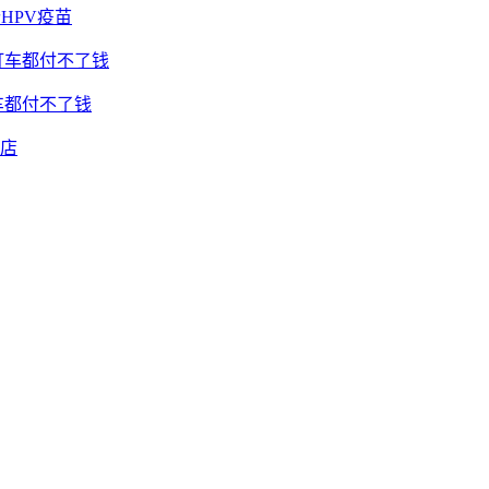
HPV疫苗
车都付不了钱