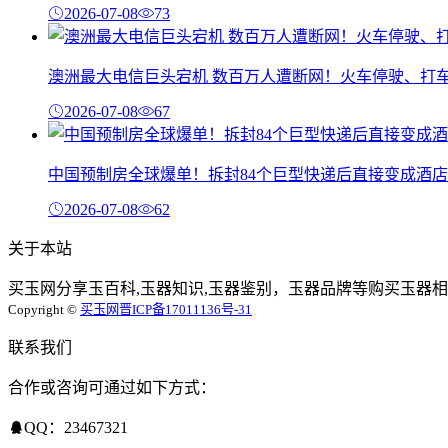
2026-07-08
73
澳洲最大电信巨头宕机 数百万人遭断网！火车停驶、打
2026-07-08
67
中国预制房全球爆单！拆封84个巨型快递后直接变成酒店
2026-07-08
62
关于本站
买玉网分享玉百科,玉器知识,玉器鉴别，玉器品牌等购买玉器相
Copyright ©
买玉网
晋ICP备17011136号-31
联系我们
合作或咨询可通过如下方式：
QQ：23467321