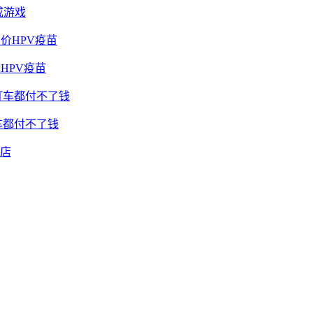
成游戏
HPV疫苗
车都付不了钱