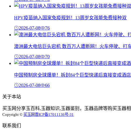
HPV疫苗纳入国家免疫规划！13周岁女孩能免费接种双
2026-07-08
76
澳洲最大电信巨头宕机 数百万人遭断网！火车停驶、打
2026-07-08
70
中国预制房全球爆单！拆封84个巨型快递后直接变成酒店
2026-07-08
66
关于本站
买玉网分享玉百科,玉器知识,玉器鉴别，玉器品牌等购买玉器相
Copyright ©
买玉网
晋ICP备17011136号-31
联系我们