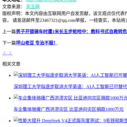
文章来源：
买玉网
版权声明：
本文内容由互联网用户自发贡献，该文观点仅代表
容， 请发送邮件至23467321@qq.com举报，一经查实
上一篇
男子开锁骑车时遭1米长五步蛇咬中：教科书式自救转
下一篇
坪山老豆 专治不服！
相关文章
深圳理工大学拟逐步取消大学英语：AI人工智能已可替代
车企集体驰援广西洪涝灾区 比亚迪向灾区捐款1000万元