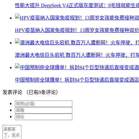
性能大提升 DeepSeek V4正式版灰度测试：9毛钱就能生
HPV疫苗纳入国家免疫规划！13周岁女孩能免费接种双价
澳洲最大电信巨头宕机 数百万人遭断网！火车停驶、打
中国预制房全球爆单！拆封84个巨型快递后直接变成酒店
发表评论
（已有
0
条评论）