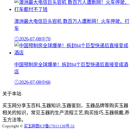
澳洲最大电信巨头宕机 数百万人遭断网！火车停驶、打
车
2026-07-08
70
中国预制房全球爆单！拆封84个巨型快递后直接变成酒
店
2026-07-08
66
关于本站
买玉网分享玉百科,玉器知识,玉器鉴别，玉器品牌等购买玉器
相关的知识，常见玉器的生产流程工艺,购买技巧,玉器佩戴,养
玉方法等。
Copyright ©
买玉网
晋ICP备17011136号-31