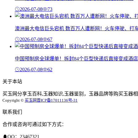
2026-07-08
73
澳洲最大电信巨头宕机 数百万人遭断网！火车停驶、打
2026-07-08
67
中国预制房全球爆单！拆封84个巨型快递后直接变成酒店
2026-07-08
62
关于本站
买玉网分享玉百科,玉器知识,玉器鉴别，玉器品牌等购买玉器相
Copyright ©
买玉网
晋ICP备17011136号-31
联系我们
合作或咨询可通过如下方式：
QQ：23467321