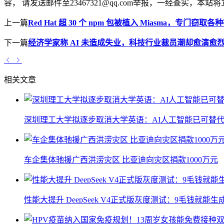
容， 请发送邮件至23467321@qq.com举报，一经查实
上一篇
Red Hat 超 30 个 npm 包被植入 Miasma，专门窃取各
下一篇
经济学家称 AI 未造成失业，科技行业裁员潮却愈演愈
相关文章
深圳理工大学拟逐步取消大学英语：AI人工智能已可替代
车企集体驰援广西洪涝灾区 比亚迪向灾区捐款1000万元
性能大提升 DeepSeek V4正式版灰度测试：9毛钱就能生