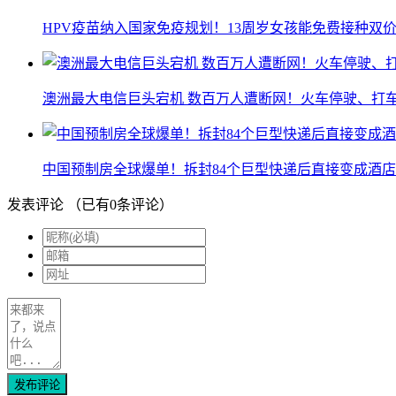
HPV疫苗纳入国家免疫规划！13周岁女孩能免费接种双价
澳洲最大电信巨头宕机 数百万人遭断网！火车停驶、打
中国预制房全球爆单！拆封84个巨型快递后直接变成酒店
发表评论
（已有
0
条评论）
发布评论