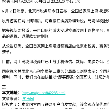
买玉网
2026年06月02日 23:23:20
12
0
6 月 2 日消息，北京市税务局今日宣布，全国首家网上离
境外游客在网上购物后，可直接在酒店办理退税，离境退税服
据央视新闻报道，来自印尼的游客安琪拉通过网上购物平台，
品的退税，退税款实时到账。
从公告获悉，全国首家网上离境退税商店由北京市税务、商务
请单。
目前，网上离境退税商店已上线手机通信、数码、电脑办公、生活
国家税务总局北京市税务局第二税务分局局长刘丽表示：全国
便利。同时，我们也在加快推动“即买即退”全国互认，让境外
赏
本文地址：
http://maiyu.cc/842285.html
文章来源：
买玉网
版权声明：
本文内容由互联网用户自发贡献，该文观点仅代表