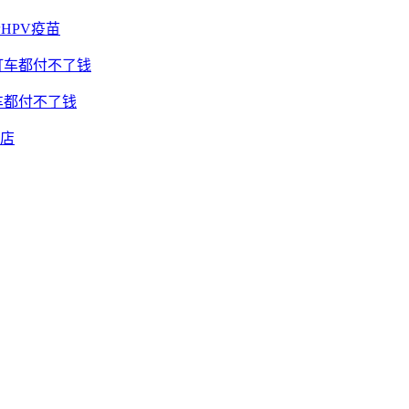
HPV疫苗
车都付不了钱