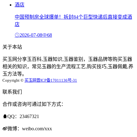
中国预制房全球爆单！拆封84个巨型快递后直接变成酒
店
2026-07-08
68
关于本站
买玉网分享玉百科,玉器知识,玉器鉴别，玉器品牌等购买玉器
相关的知识，常见玉器的生产流程工艺,购买技巧,玉器佩戴,养
玉方法等。
Copyright ©
买玉网
晋ICP备17011136号-31
联系我们
合作或咨询可通过如下方式：
QQ：23467321
微博：weibo.com/xxx