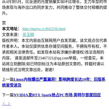
从4月到5月，比亚迪的月度销量实现环比增长，主力车型的市
场表现与海外出口的同步发力，共同推动了整体交付规模的提
升。
赏
本文地址：
http://maiyu.cc/842256.html
文章来源：
买玉网
版权声明：
本文内容由互联网用户自发贡献，该文观点仅代表
作者本人。本站仅提供信息存储空间服务，不拥有所有权，不
承担相关法律责任。如发现本站有涉嫌抄袭侵权/违法违规的
内容， 请发送邮件至23467321@qq.com举报，一经查实，本
站将立刻删除;如已特别标注为本站原创文章的，转载时请以
链接形式注明文章出处，谢谢！
上一篇
Linux内核爆出严重漏洞！影响跨度长达19年：旧版系
统皆受波及
下一篇
NVIDIA发RTX Spark抢占PC市场 英特尔首度回应