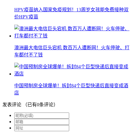
HPV疫苗纳入国家免疫规划！13周岁女孩能免费接种双
价HPV疫苗
澳洲最大电信巨头宕机 数百万人遭断网！火车停驶、打
车都付不了钱
中国预制房全球爆单！拆封84个巨型快递后直接变成酒
店
发表评论
（已有
0
条评论）