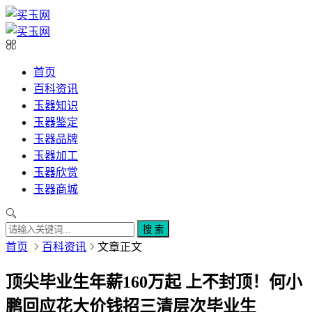
首页
百科资讯
玉器知识
玉器鉴定
玉器品牌
玉器加工
玉器欣赏
玉器商城
搜 索
首页
百科资讯
文章正文
顶尖毕业生年薪160万起 上不封顶！何小
鹏回应花大价钱招三清层次毕业生