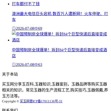
澳洲最大电信巨头宕机 数百万人遭断网！火车停驶、打
车
2026-07-08
69
中国预制房全球爆单！拆封84个巨型快递后直接变成酒
店
2026-07-08
63
关于本站
买玉网分享玉百科,玉器知识,玉器鉴别，玉器品牌等购买玉器
相关的知识，常见玉器的生产流程工艺,购买技巧,玉器佩戴,养
玉方法等。
Copyright ©
买玉网
晋ICP备17011136号-31
联系我们