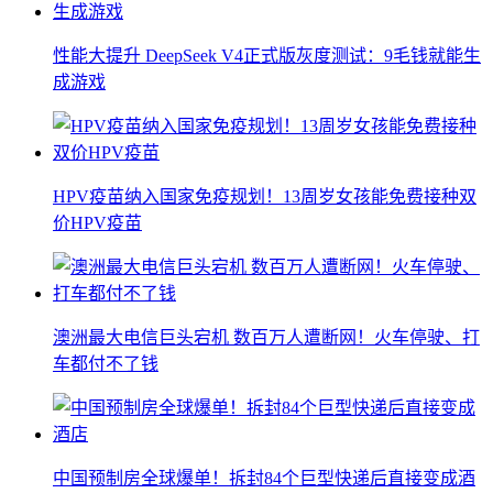
性能大提升 DeepSeek V4正式版灰度测试：9毛钱就能生
成游戏
HPV疫苗纳入国家免疫规划！13周岁女孩能免费接种双
价HPV疫苗
澳洲最大电信巨头宕机 数百万人遭断网！火车停驶、打
车都付不了钱
中国预制房全球爆单！拆封84个巨型快递后直接变成酒