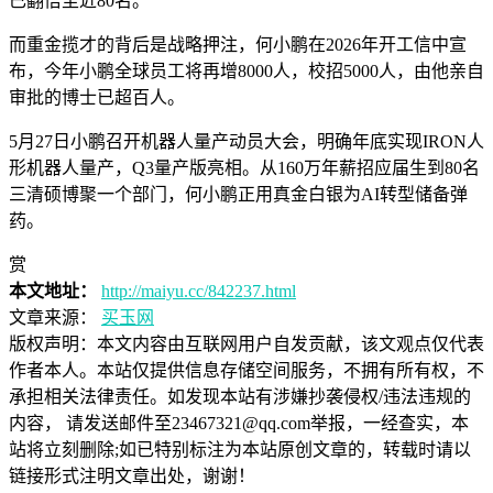
已翻倍至近80名。
而重金揽才的背后是战略押注，何小鹏在2026年开工信中宣
布，今年小鹏全球员工将再增8000人，校招5000人，由他亲自
审批的博士已超百人。
5月27日小鹏召开机器人量产动员大会，明确年底实现IRON人
形机器人量产，Q3量产版亮相。从160万年薪招应届生到80名
三清硕博聚一个部门，何小鹏正用真金白银为AI转型储备弹
药。
赏
本文地址：
http://maiyu.cc/842237.html
文章来源：
买玉网
版权声明：
本文内容由互联网用户自发贡献，该文观点仅代表
作者本人。本站仅提供信息存储空间服务，不拥有所有权，不
承担相关法律责任。如发现本站有涉嫌抄袭侵权/违法违规的
内容， 请发送邮件至23467321@qq.com举报，一经查实，本
站将立刻删除;如已特别标注为本站原创文章的，转载时请以
链接形式注明文章出处，谢谢！