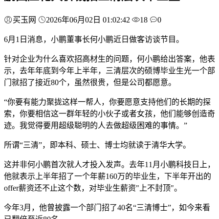
买玉网
2026年06月02日 01:02:42
18
0
6月1日消息，小鹏董事长何小鹏近日做客访谈节目。
针对企业为什么喜欢招高材生的问题，何小鹏给出答案，他表
示，去年年底到今年上半年，三清层次的硕博毕业生光一个部
门就招了接近80个，虽然很贵，但是公司都愿意。
“你要有能力聚拢这样一帮人，你要愿意支持他们的长期的探
索，你要相信这一群年轻的小伙子或者女孩，他们能够创造奇
迹。我觉得要用超级聪明的人去做超级困难的事情。”
所谓“三清”，即本科、硕士、博士均就读于清华大学。
这并非何小鹏首次就人才投入发声。去年11月小鹏科技日上，
他就表示上半年招了一个年薪160万的毕业生，下半年开出的
offer薪资还不止这个数，对毕业生薪资"上不封顶"。
今年3月，他曾披露一个部门招了40名“三清博士”，如今来看