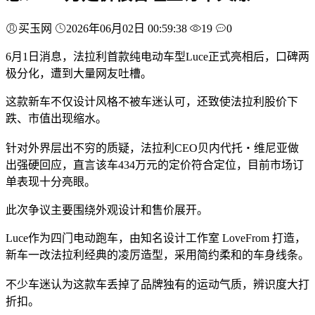
买玉网
2026年06月02日 00:59:38
19
0
6月1日消息，法拉利首款纯电动车型Luce正式亮相后，口碑两
极分化，遭到大量网友吐槽。
这款新车不仅设计风格不被车迷认可，还致使法拉利股价下
跌、市值出现缩水。
针对外界层出不穷的质疑，法拉利CEO贝内代托・维尼亚做
出强硬回应，直言该车434万元的定价符合定位，目前市场订
单表现十分亮眼。
此次争议主要围绕外观设计和售价展开。
Luce作为四门电动跑车，由知名设计工作室 LoveFrom 打造，
新车一改法拉利经典的凌厉造型，采用简约柔和的车身线条。
不少车迷认为这款车丢掉了品牌独有的运动气质，辨识度大打
折扣。