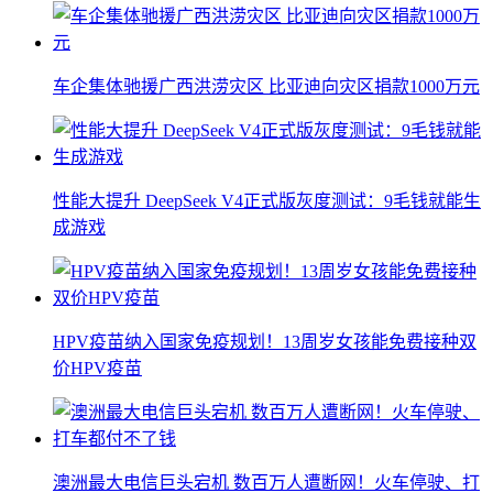
车企集体驰援广西洪涝灾区 比亚迪向灾区捐款1000万元
性能大提升 DeepSeek V4正式版灰度测试：9毛钱就能生
成游戏
HPV疫苗纳入国家免疫规划！13周岁女孩能免费接种双
价HPV疫苗
澳洲最大电信巨头宕机 数百万人遭断网！火车停驶、打