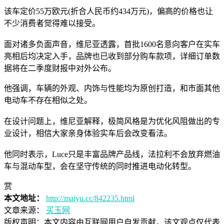
该车定价55万欧元(折合人民币约434万元)，偏高的价格也让
不少消费者觉得难以接受。
面对诸多负面声音，维尼亚透露，首批1600名意向客户在实车
亮相后均决定入手，品牌也已收到部分购车款项，详细订单数
据将在二季度财报中对外公布。
他强调，车辆的外观、内饰与性能均为原创打造，和市面其他
电动车不存在相似之处。
在设计问题上，维尼亚解释，极简风格是为优化风阻做出的专
业设计，相信大家亲身体验实车后会改变看法。
他同时表示，Luce只是丰富品牌产品线，法拉利不会放弃燃油
车与混动车型，会在坚守传统的同时推进电动化转型。
赏
本文地址：
http://maiyu.cc/842235.html
文章来源：
买玉网
版权声明：
本文内容由互联网用户自发贡献，该文观点仅代表