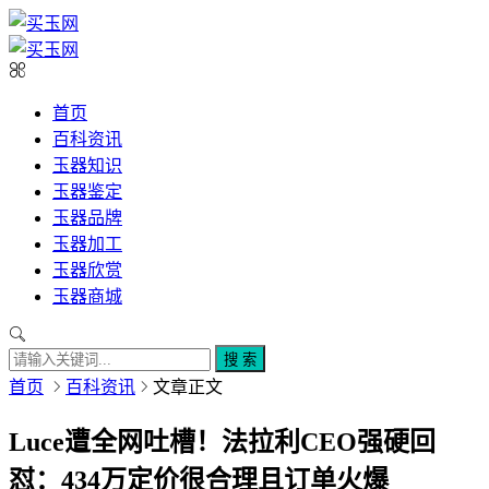
首页
百科资讯
玉器知识
玉器鉴定
玉器品牌
玉器加工
玉器欣赏
玉器商城
搜 索
首页
百科资讯
文章正文
Luce遭全网吐槽！法拉利CEO强硬回
怼：434万定价很合理且订单火爆