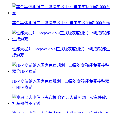
车企集体驰援广西洪涝灾区 比亚迪向灾区捐款1000万元
性能大提升 DeepSeek V4正式版灰度测试：9毛钱就能生
成游戏
HPV疫苗纳入国家免疫规划！13周岁女孩能免费接种双
价HPV疫苗