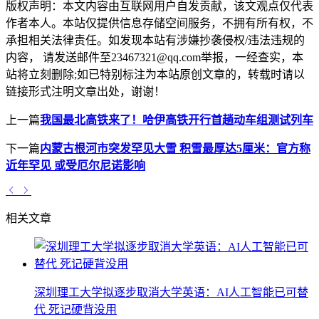
版权声明：
本文内容由互联网用户自发贡献，该文观点仅代表
作者本人。本站仅提供信息存储空间服务，不拥有所有权，不
承担相关法律责任。如发现本站有涉嫌抄袭侵权/违法违规的
内容， 请发送邮件至23467321@qq.com举报，一经查实，本
站将立刻删除;如已特别标注为本站原创文章的，转载时请以
链接形式注明文章出处，谢谢！
上一篇
我国最北高铁来了！哈伊高铁开行首趟动车组测试列车
下一篇
内蒙古根河市突发罕见大雪 积雪最厚达5厘米：官方称
近年罕见 或受厄尔尼诺影响
相关文章
深圳理工大学拟逐步取消大学英语：AI人工智能已可替
代 死记硬背没用