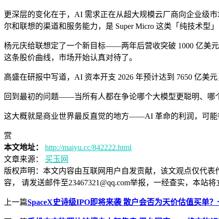
更深层的变化在于，AI 需求正在从超大规模云厂商向企业级市场扩
尔和联想的渠道和服务能力，是 Super Micro 这类「纯技术
杨元庆给联想定了一个新目标——两年后营收突破 1000 亿美元
这条股价曲线，市场开始认真对待了。
高盛在研报中写道，AI 资本开支 2026 年预计达到 7650 
回到最初的问题——当所有人都在争论哪个大模型更聪明、哪个
这大概就是商业世界最反直觉的地方——AI 革命的利润，可
赏
本文地址：
http://maiyu.cc/842222.html
文章来源：
买玉网
版权声明：
本文内容由互联网用户自发贡献，该文观点仅代表
容， 请发送邮件至23467321@qq.com举报，一经查实
上一篇
SpaceX史诗级IPO即将来袭 散户会否为天价估值买单