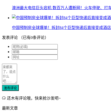
澳洲最大电信巨头宕机 数百万人遭断网！火车停驶、打
中国预制房全球爆单！拆封84个巨型快递后直接变成酒店
发表评论
（已有
0
条评论）
发布评论
还木有评论哦，快来抢沙发吧~
最新文章