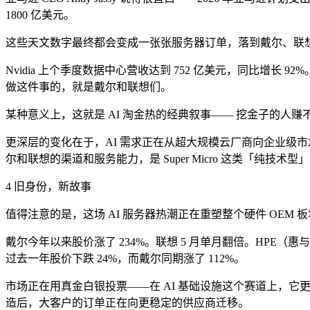
1800 亿美元。
这些天文数字最终都会变成一张张服务器订单，落到戴尔、联想、HPE、
Nvidia 上个季度数据中心营收达到 752 亿美元，同比增长
做这件事的，就是戴尔和联想们。
某种意义上，这就是 AI 淘金热的经典叙事—— 挖金子的人
更深层的变化在于，AI 需求正在从超大规模云厂商向企业级市场扩
尔和联想的渠道和服务能力，是 Super Micro 这类「纯技术
4 旧身份，新故事
值得注意的是，这场 AI 服务器热潮正在重塑整个硬件 OEM 
戴尔今年以来股价涨了 234%。联想 5 月单月翻倍。HPE（惠与）
过去一年股价下跌 24%，而戴尔同期涨了 112%。
市场正在用真金白银投票——在 AI 基础设施这个赛道上，它更信
造后，大客户的订单正在向更稳定的供应商迁移。