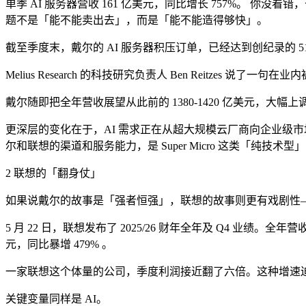
单季 AI 服务器营收 161 亿美元，同比增长 757%。 你
题不是「能不能卖出去」，而是「能不能造得够快」。
截至季度末，戴尔的 AI 服务器积压订单，已经达到创纪录的 51
Melius Research 的科技研究负责人 Ben Reitzes
戴尔随即把全年营收展望从此前的 1380-1420 亿美元，大幅上调
更深层的变化在于，AI 需求正在从超大规模云厂商向企业级市场扩
尔和联想的渠道和服务能力，是 Super Micro 这类「纯技术
2 联想的「翻身仗」
如果说戴尔的故事是「强者恒强」，联想的故事则更有戏剧性—— 
5 月 22 日，联想发布了 2025/26 财年全年及 Q4 业绩。全
元，同比暴增 479% 。
一家联想这个体量的公司，季度利润接近翻了六倍。这种增速
关键变量同样是 AI。