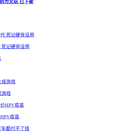
别为文玩 已下架
 死记硬背没用
成游戏
HPV疫苗