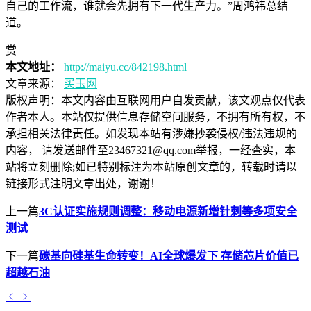
自己的工作流，谁就会先拥有下一代生产力。”周鸿祎总结
道。
赏
本文地址：
http://maiyu.cc/842198.html
文章来源：
买玉网
版权声明：
本文内容由互联网用户自发贡献，该文观点仅代表
作者本人。本站仅提供信息存储空间服务，不拥有所有权，不
承担相关法律责任。如发现本站有涉嫌抄袭侵权/违法违规的
内容， 请发送邮件至23467321@qq.com举报，一经查实，本
站将立刻删除;如已特别标注为本站原创文章的，转载时请以
链接形式注明文章出处，谢谢！
上一篇
3C认证实施规则调整：移动电源新增针刺等多项安全
测试
下一篇
碳基向硅基生命转变！AI全球爆发下 存储芯片价值已
超越石油