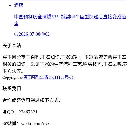
中国预制房全球爆单！拆封84个巨型快递后直接变成酒
店
2026-07-08
62
关于本站
买玉网分享玉百科,玉器知识,玉器鉴别，玉器品牌等购买玉器
相关的知识，常见玉器的生产流程工艺,购买技巧,玉器佩戴,养
玉方法等。
Copyright ©
买玉网
晋ICP备17011136号-31
联系我们
合作或咨询可通过如下方式：
QQ：23467321
微博：weibo.com/xxx