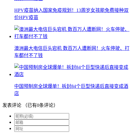
HPV疫苗纳入国家免疫规划！13周岁女孩能免费接种双
价HPV疫苗
澳洲最大电信巨头宕机 数百万人遭断网！火车停驶、打
车都付不了钱
中国预制房全球爆单！拆封84个巨型快递后直接变成酒
店
发表评论
（已有
0
条评论）