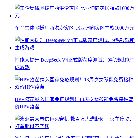
车企集体驰援广西洪涝灾区 比亚迪向灾区捐款1000万元
性能大提升 DeepSeek V4正式版灰度测试：9毛钱就能生
成游戏
HPV疫苗纳入国家免疫规划！13周岁女孩能免费接种双
价HPV疫苗