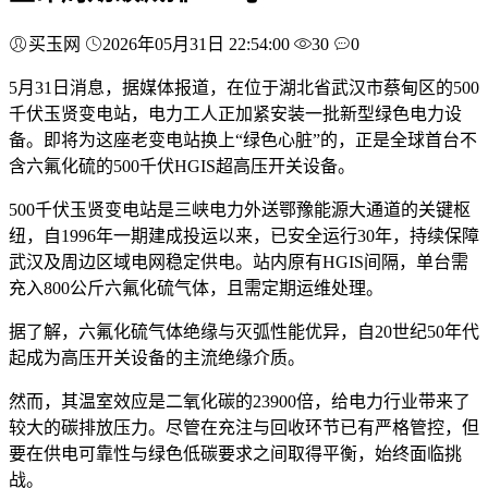
买玉网
2026年05月31日 22:54:00
30
0
5月31日消息，据媒体报道，在位于湖北省武汉市蔡甸区的500
千伏玉贤变电站，电力工人正加紧安装一批新型绿色电力设
备。即将为这座老变电站换上“绿色心脏”的，正是全球首台不
含六氟化硫的500千伏HGIS超高压开关设备。
500千伏玉贤变电站是三峡电力外送鄂豫能源大通道的关键枢
纽，自1996年一期建成投运以来，已安全运行30年，持续保障
武汉及周边区域电网稳定供电。站内原有HGIS间隔，单台需
充入800公斤六氟化硫气体，且需定期运维处理。
据了解，六氟化硫气体绝缘与灭弧性能优异，自20世纪50年代
起成为高压开关设备的主流绝缘介质。
然而，其温室效应是二氧化碳的23900倍，给电力行业带来了
较大的碳排放压力。尽管在充注与回收环节已有严格管控，但
要在供电可靠性与绿色低碳要求之间取得平衡，始终面临挑
战。