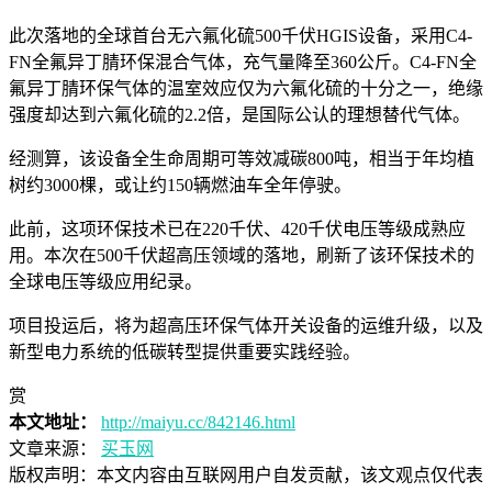
此次落地的全球首台无六氟化硫500千伏HGIS设备，采用C4-
FN全氟异丁腈环保混合气体，充气量降至360公斤。C4-FN全
氟异丁腈环保气体的温室效应仅为六氟化硫的十分之一，绝缘
强度却达到六氟化硫的2.2倍，是国际公认的理想替代气体。
经测算，该设备全生命周期可等效减碳800吨，相当于年均植
树约3000棵，或让约150辆燃油车全年停驶。
此前，这项环保技术已在220千伏、420千伏电压等级成熟应
用。本次在500千伏超高压领域的落地，刷新了该环保技术的
全球电压等级应用纪录。
项目投运后，将为超高压环保气体开关设备的运维升级，以及
新型电力系统的低碳转型提供重要实践经验。
赏
本文地址：
http://maiyu.cc/842146.html
文章来源：
买玉网
版权声明：
本文内容由互联网用户自发贡献，该文观点仅代表