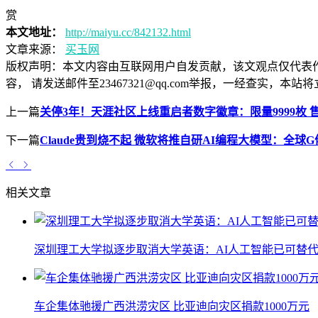
赏
本文地址：
http://maiyu.cc/842132.html
文章来源：
买玉网
版权声明：
本文内容由互联网用户自发贡献，该文观点仅代表
容， 请发送邮件至23467321@qq.com举报，一经查实
上一篇
关停3年！天涯社区上线重启者数字徽章：限量9999枚 售价
下一篇
Claude贵到烧不起 微软将推自研AI编程大模型：全球
相关文章
深圳理工大学拟逐步取消大学英语：AI人工智能已可替代
车企集体驰援广西洪涝灾区 比亚迪向灾区捐款1000万元