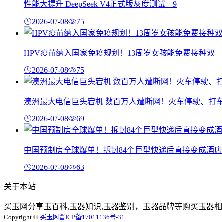
性能大提升 DeepSeek V4正式版灰度测试：9
2026-07-08
75
HPV疫苗纳入国家免疫规划！13周岁女孩能免费接种双
2026-07-08
75
澳洲最大电信巨头宕机 数百万人遭断网！火车停驶、打
2026-07-08
69
中国预制房全球爆单！拆封84个巨型快递后直接变成酒店
2026-07-08
63
关于本站
买玉网分享玉百科,玉器知识,玉器鉴别，玉器品牌等购买玉器相
Copyright ©
买玉网
晋ICP备17011136号-31