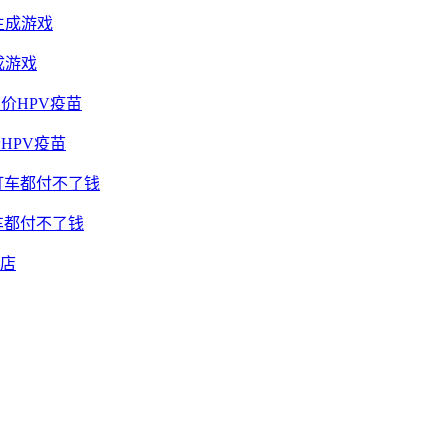
成游戏
HPV疫苗
车都付不了钱