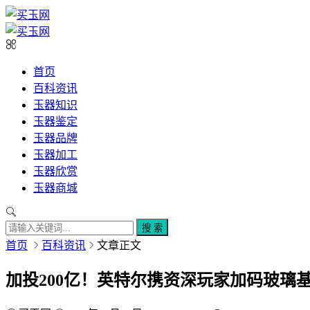
首页
百科资讯
玉器知识
玉器鉴定
玉器品牌
玉器加工
玉器欣赏
玉器商城
搜 索
首页
百科资讯
文章正文
加投200亿！英特尔携资深玩家加码玻璃