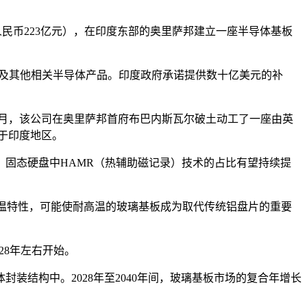
（约合人民币223亿元），在印度东部的奥里萨邦建立一座半导体基板
板及其他相关半导体产品。印度政府承诺提供数十亿美元的补
今年4月，该公司在奥里萨邦首府布巴内斯瓦尔破土动工了一座由英
限于印度地区。
固态硬盘中HAMR（热辅助磁记录）技术的占比有望持续提
高温特性，可能使耐高温的玻璃基板成为取代传统铝盘片的重要
28年左右开始。
装结构中。2028年至2040年间，玻璃基板市场的复合年增长