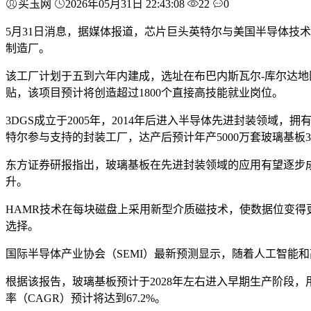
买玉网
2026年05月31日 22:43:08
22
0
5月31日消息，据媒体报道，芯片巨头英特尔与美国半导体技术公司3
制造厂。
该工厂计划于五到六年内建成，选址在布巴内斯瓦尔-库尔达
贴，该项目预计将创造超过1800个直接高技能就业岗位。
3DGS成立于2005年，2014年后进入半导体先进封装领域
特尔参与支持的封装工厂，达产后预计年产5000万套玻璃基
东方证券研报指出，玻璃基板在先进封装领域的应用有望逐步
升。
HAMR技术在每块磁盘上采用新型介质磁技术，使数据位变得
选择。
国际半导体产业协会（SEMI）最新预测显示，随着人工智能和
根据该报告，玻璃基板预计于2028年左右进入早期生产阶段，
率（CAGR）预计将达到67.2%。