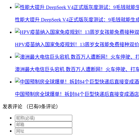
性能大提升 DeepSeek V4正式版灰度测试：9毛钱就能生
HPV疫苗纳入国家免疫规划！13周岁女孩能免费接种双价
澳洲最大电信巨头宕机 数百万人遭断网！火车停驶、打
中国预制房全球爆单！拆封84个巨型快递后直接变成酒店
发表评论
（已有
0
条评论）