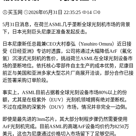
买玉网
2026年05月31日 22:35:25
14
0
5月31日消息，在荷兰ASML几乎垄断全球光刻机市场的背景
下，日本光刻巨头尼康正准备发起反击。
日本尼康新任总裁兼CEO大村泰弘（Yasuhiro Omura）近日接
受《日经亚洲》专访时透露，公司将通过大幅降低ArF（氟化
氩）沉浸式光刻机的售价，挑战荷兰ASML在全球光刻设备市
场的垄断地位。依托核心零部件自主生产的成本优势，尼康目
前正与美国和亚洲多家大型芯片厂商展开洽谈，部分合作已接
近签署采购订单阶段。
事实上，ASML目前占据着全球光刻设备市场80%以上的份
额，尤其是在极紫外（EUV）光刻机领域拥有绝对垄断权。
不过在成熟的深紫外（DUV）市场，情况并非完全一边倒。
即使是最先进的3nm芯片，其大部分制程步骤仍然需要使用
ArF光刻机完成。目前ASML的高端ArF设备均价约为8250万
美元，这也为尼康通过价格切入市场留下了足够空间。