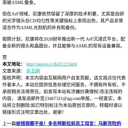
渐被ASML蚕食。
但在ArF领域，尼康依然保留了深厚的技术积累，尤其是自研
的光学镜头在CD均匀性等关键指标上表现出色，其产品非常
适合作为ASML光刻机的补充和备份。
按照计划，尼康将在2028财年推出新一代 ArF沉浸式平台，配
备全新的镜头和晶圆台，并且能够与ASML的现有设备兼容。
赏
本文地址：
http://maiyu.cc/842122.html
文章来源：
买玉网
版权声明：
本文内容由互联网用户自发贡献，该文观点仅代表
作者本人。本站仅提供信息存储空间服务，不拥有所有权，不
承担相关法律责任。如发现本站有涉嫌抄袭侵权/违法违规的
内容， 请发送邮件至23467321@qq.com举报，一经查实，本
站将立刻删除;如已特别标注为本站原创文章的，转载时请以
链接形式注明文章出处，谢谢！
上一篇
给钱我都不坐！多名特斯拉前员工坦言：马斯克吹的