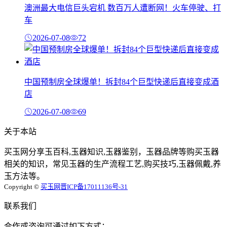
澳洲最大电信巨头宕机 数百万人遭断网！火车停驶、打
车
2026-07-08
72
中国预制房全球爆单！拆封84个巨型快递后直接变成酒
店
2026-07-08
69
关于本站
买玉网分享玉百科,玉器知识,玉器鉴别，玉器品牌等购买玉器
相关的知识，常见玉器的生产流程工艺,购买技巧,玉器佩戴,养
玉方法等。
Copyright ©
买玉网
晋ICP备17011136号-31
联系我们
合作或咨询可通过如下方式：