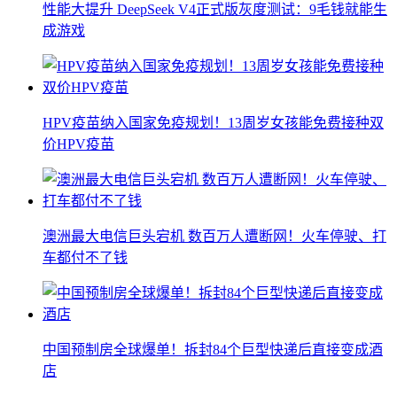
性能大提升 DeepSeek V4正式版灰度测试：9毛钱就能生
成游戏
HPV疫苗纳入国家免疫规划！13周岁女孩能免费接种双
价HPV疫苗
澳洲最大电信巨头宕机 数百万人遭断网！火车停驶、打
车都付不了钱
中国预制房全球爆单！拆封84个巨型快递后直接变成酒
店