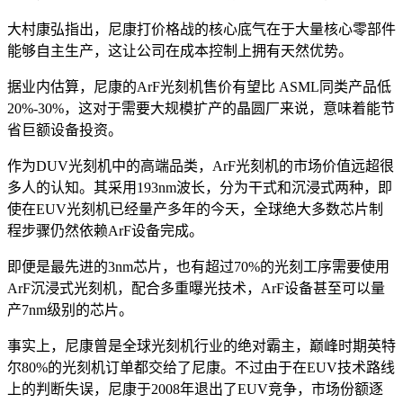
大村康弘指出，尼康打价格战的核心底气在于大量核心零部件
能够自主生产，这让公司在成本控制上拥有天然优势。
据业内估算，尼康的ArF光刻机售价有望比 ASML同类产品低
20%-30%，这对于需要大规模扩产的晶圆厂来说，意味着能节
省巨额设备投资。
作为DUV光刻机中的高端品类，ArF光刻机的市场价值远超很
多人的认知。其采用193nm波长，分为干式和沉浸式两种，即
使在EUV光刻机已经量产多年的今天，全球绝大多数芯片制
程步骤仍然依赖ArF设备完成。
即便是最先进的3nm芯片，也有超过70%的光刻工序需要使用
ArF沉浸式光刻机，配合多重曝光技术，ArF设备甚至可以量
产7nm级别的芯片。
事实上，尼康曾是全球光刻机行业的绝对霸主，巅峰时期英特
尔80%的光刻机订单都交给了尼康。不过由于在EUV技术路线
上的判断失误，尼康于2008年退出了EUV竞争，市场份额逐