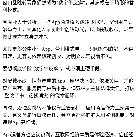
窗口乱跳转现象俨然成为“数字牛皮癣”，其病根在于畸形的营
利模式。
有专业人士分析，一些App通过植入跳转“机关”，收割用户误
触与点击，为其他App或企业创造曝光，以此获取收益，甚至
将此视为“立身之本”。
尤其是部分中小型App，营利模式单一，只图短期赚钱，不讲
口碑，更容易依赖跳转创收，对明文规定视而不见。
要想彻底铲除“数字牛皮癣”，就必须上硬手段。
对屡教不改、情节严重的App，应坚决下架、依法关停，并追
查广告商、服务商等幕后推手，追究相关主体法律责任，打破
“整改了事”“花钱消灾”的侥幸循环。
同时，治理乱跳转不能仅靠监管部门，应用商店作为上架第一
关，有义务履行审核责任，建立更严格的准入和监测机制，对
违规App亮红牌。
App运营方也应认识到，互联网经济本质是体验经济、信任经