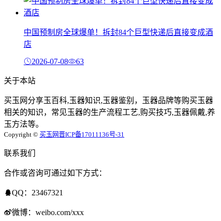
中国预制房全球爆单！拆封84个巨型快递后直接变成酒
店
2026-07-08
63
关于本站
买玉网分享玉百科,玉器知识,玉器鉴别，玉器品牌等购买玉器
相关的知识，常见玉器的生产流程工艺,购买技巧,玉器佩戴,养
玉方法等。
Copyright ©
买玉网
晋ICP备17011136号-31
联系我们
合作或咨询可通过如下方式：
QQ：23467321
微博：weibo.com/xxx