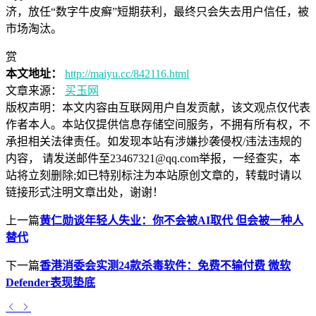
济，放任“数字牛皮癣”短期获利，最终只会失去用户信任，被
市场淘汰。
赏
本文地址：
http://maiyu.cc/842116.html
文章来源：
买玉网
版权声明：
本文内容由互联网用户自发贡献，该文观点仅代表
作者本人。本站仅提供信息存储空间服务，不拥有所有权，不
承担相关法律责任。如发现本站有涉嫌抄袭侵权/违法违规的
内容， 请发送邮件至23467321@qq.com举报，一经查实，本
站将立刻删除;如已特别标注为本站原创文章的，转载时请以
链接形式注明文章出处，谢谢！
上一篇
黄仁勋谈年轻人失业：你不会被AI取代 但会被一种人
替代
下一篇
香港消委会实测24款杀毒软件：免费不输付费 微软
Defender表现垫底