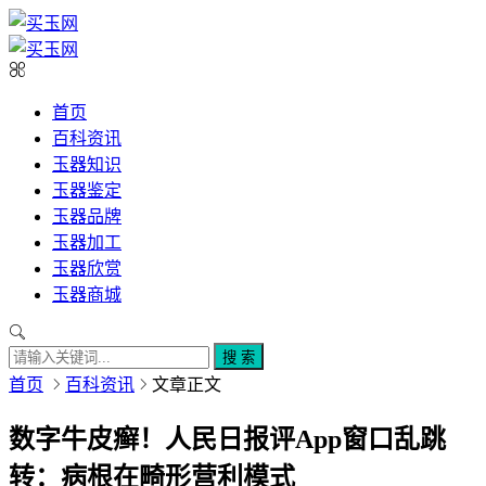
首页
百科资讯
玉器知识
玉器鉴定
玉器品牌
玉器加工
玉器欣赏
玉器商城
搜 索
首页
百科资讯
文章正文
数字牛皮癣！人民日报评App窗口乱跳
转：病根在畸形营利模式