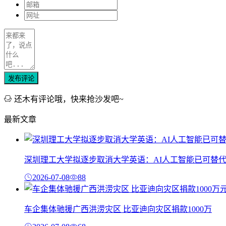
发布评论
还木有评论哦，快来抢沙发吧~
最新文章
深圳理工大学拟逐步取消大学英语：AI人工智能已可替
2026-07-08
88
车企集体驰援广西洪涝灾区 比亚迪向灾区捐款1000万