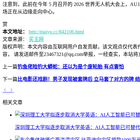
注意到，此前在今年 5 月召开的 2026 世界无人机大会上，A
场正在从边缘走向中心。
赏
本文地址：
http://maiyu.cc/842106.html
文章来源：
买玉网
版权声明：
本文内容由互联网用户自发贡献，该文观点仅代表
容， 请发送邮件至23467321@qq.com举报，一经查实
上一篇
钓鱼佬险钓大蟒蛇：还以为是个废轮胎 有点害怕
下一篇
比电影还戏剧！男子发现被套牌后 立马套了对方的牌 
相关文章
深圳理工大学拟逐步取消大学英语：AI人工智能已可替代