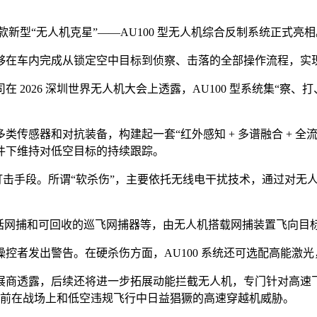
款新型“无人机克星”——AU100 型无人机综合反制系统正式亮相
够在车内完成从锁定空中目标到侦察、击落的全部操作流程，实
 2026 深圳世界无人机大会上透露，AU100 型系统集“察
传感器和对抗装备，构建起一套“红外感知 + 多谱融合 + 
件下维持对低空目标的持续跟踪。
种打击手段。所谓“软杀伤”，主要依托无线电干扰技术，通过对
包括网捕和可回收的巡飞网捕器等，由无人机搭载网捕装置飞向目
控者发出警告。在硬杀伤方面，AU100 系统还可选配高能激
商透露，后续还将进一步拓展动能拦截无人机，专门针对高速飞
，主要应对当前在战场上和低空违规飞行中日益猖獗的高速穿越机威胁。