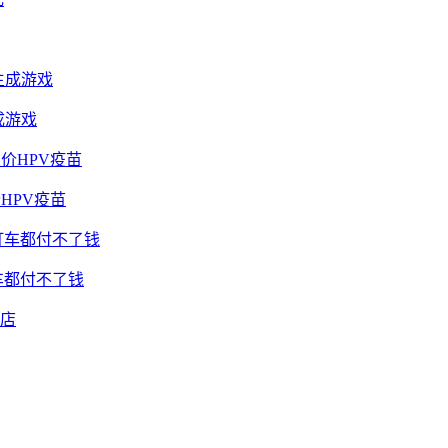
成游戏
HPV疫苗
车都付不了钱