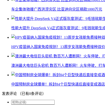
车企集体驰援广西洪涝灾区 比亚迪向灾区捐款1000万元
性能大提升 DeepSeek V4正式版灰度测试：9毛钱就能生
HPV疫苗纳入国家免疫规划！13周岁女孩能免费接种双价
澳洲最大电信巨头宕机 数百万人遭断网！火车停驶、打
中国预制房全球爆单！拆封84个巨型快递后直接变成酒店
发表评论
（已有
0
条评论）