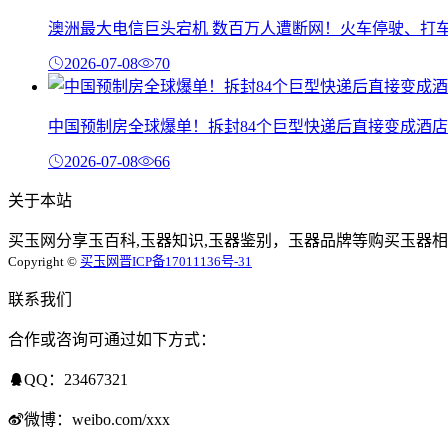
澳洲最大电信巨头宕机 数百万人遭断网！火车停驶、打
2026-07-08
70
中国预制房全球爆单！拆封84个巨型快递后直接变成酒店
2026-07-08
66
关于本站
买玉网分享玉百科,玉器知识,玉器鉴别，玉器品牌等购买玉器相
Copyright ©
买玉网
晋ICP备17011136号-31
联系我们
合作或咨询可通过如下方式：
QQ：23467321
微博：weibo.com/xxx