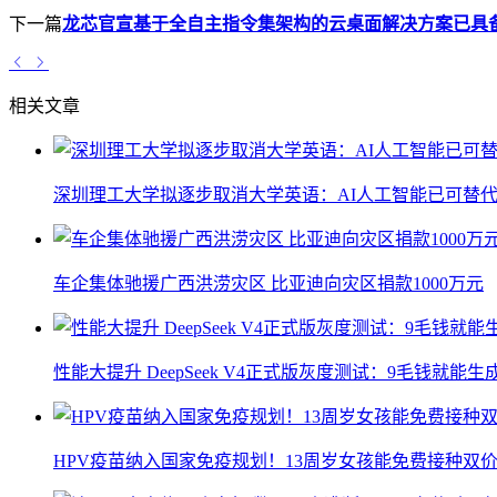
下一篇
龙芯官宣基于全自主指令集架构的云桌面解决方案已具
相关文章
深圳理工大学拟逐步取消大学英语：AI人工智能已可替代
车企集体驰援广西洪涝灾区 比亚迪向灾区捐款1000万元
性能大提升 DeepSeek V4正式版灰度测试：9毛钱就能生
HPV疫苗纳入国家免疫规划！13周岁女孩能免费接种双价