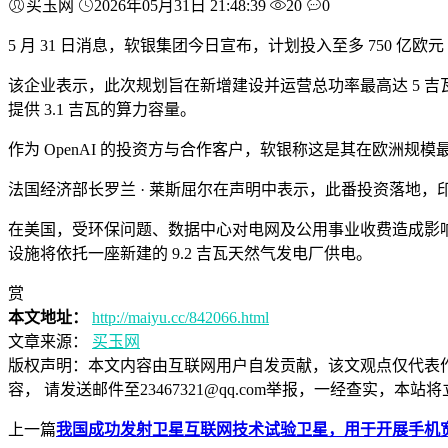
买玉网
2026年05月31日 21:48:39
20
0
5 月 31 日消息，软银集团今日宣布，计划投入至多 750 亿欧
该企业表示，此次规划旨在新增建设并运营总功率最高达 5 吉
提供 3.1 吉瓦的算力容量。
作为 OpenAI 的投资方与合作客户，软银称这是其在欧洲规
法国经济部长罗兰 · 莱斯屈尔在声明中表示，此番投资落地，
在美国，受环保问题、数据中心对电网及公用事业收费造成影
设施将依托一座新建的 9.2 吉瓦天然气发电厂供电。
赏
本文地址：
http://maiyu.cc/842066.html
文章来源：
买玉网
版权声明：
本文内容由互联网用户自发贡献，该文观点仅代表
容， 请发送邮件至23467321@qq.com举报，一经查实
上一篇
我国成功发射卫星互联网技术试验卫星，用于开展手机