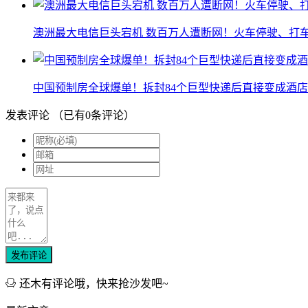
澳洲最大电信巨头宕机 数百万人遭断网！火车停驶、打
中国预制房全球爆单！拆封84个巨型快递后直接变成酒店
发表评论
（已有
0
条评论）
发布评论
还木有评论哦，快来抢沙发吧~