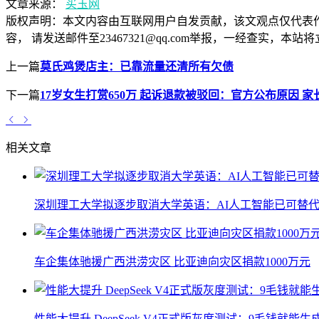
文章来源：
买玉网
版权声明：
本文内容由互联网用户自发贡献，该文观点仅代表
容， 请发送邮件至23467321@qq.com举报，一经查实
上一篇
莫氏鸡煲店主：已靠流量还清所有欠债
下一篇
17岁女生打赏650万 起诉退款被驳回：官方公布原因 
相关文章
深圳理工大学拟逐步取消大学英语：AI人工智能已可替代
车企集体驰援广西洪涝灾区 比亚迪向灾区捐款1000万元
性能大提升 DeepSeek V4正式版灰度测试：9毛钱就能生