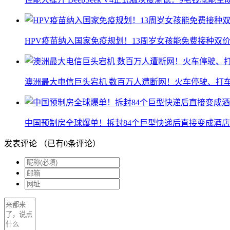
HPV疫苗纳入国家免疫规划！13周岁女孩能免费接种双价
澳洲最大电信巨头宕机 数百万人遭断网！火车停驶、打
中国预制房全球爆单！拆封84个巨型快递后直接变成酒店
发表评论
（已有
0
条评论）