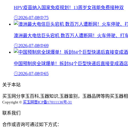
HPV疫苗纳入国家免疫规划！13周岁女孩能免费接种双
2026-07-08
75
澳洲最大电信巨头宕机 数百万人遭断网！火车停驶、打
2026-07-08
69
中国预制房全球爆单！拆封84个巨型快递后直接变成酒店
2026-07-08
65
关于本站
买玉网分享玉百科,玉器知识,玉器鉴别，玉器品牌等购买玉器相
Copyright ©
买玉网
晋ICP备17011136号-31
联系我们
合作或咨询可通过如下方式：