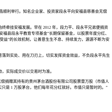
式在南昌顺利举行。知名企业家、投资家段永平向安福县慈善会无偿
牵挂安福发展。早在 2012 年，段力平、段永平兄弟便捐资
安福县段永平教育专项基金”长期保留基金，以股票年度分红、
受益”的长效机制，让善意生生不息、持续发力，源源不断为安
意落到实处、用在刀刃上，切实发挥资金效益，不负段永平先生
格实时变动，实际成交价以交易时为准。
会无偿捐赠其持有的贵州茅台酒股份有限公司股票壹万股（市值人
实只是 1 万股茅台，他们每年花分红就好。市值只是暂时的。”