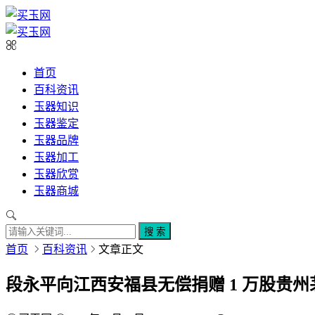
首页
百科资讯
玉器知识
玉器鉴定
玉器品牌
玉器加工
玉器欣赏
玉器商城
搜 索
首页
百科资讯
文章正文
段永平向江西安福县无偿捐赠 1 万股贵