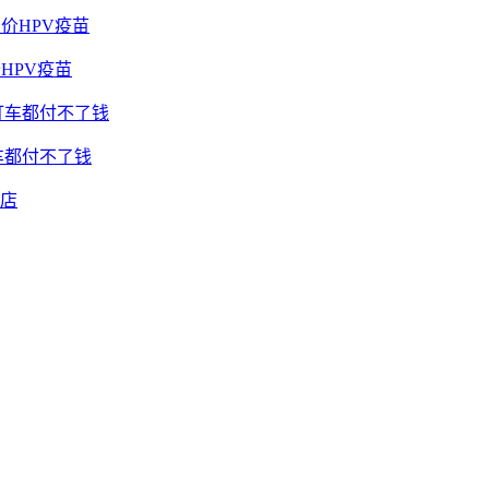
HPV疫苗
车都付不了钱