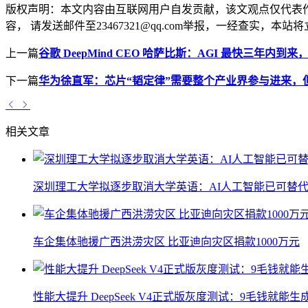
版权声明：
本文内容由互联网用户自发贡献，该文观点仅代表
容， 请发送邮件至23467321@qq.com举报，一经查实
上一篇
谷歌 DeepMind CEO 哈萨比斯：AGI 最快三年内
下一篇
华为徐直军：芯片“韬定律”需要整个产业界参与进来，
相关文章
深圳理工大学拟逐步取消大学英语：AI人工智能已可替代
车企集体驰援广西洪涝灾区 比亚迪向灾区捐款1000万元
性能大提升 DeepSeek V4正式版灰度测试：9毛钱就能生