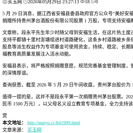
买玉网
2026年05月29日 23:27:13
18
0
5 月 29 日消息，据江西省安福县委县政府官方公众号“美好
捐赠所持贵州茅台酒股份有限公司股票 1 万股，专项支持安福
文章称，段永平先生年少时随父母到安福生活，在这片热土度过
支持平都镇十里村澎塘组进村道路硬化，这条乡村道路被乡亲们
股息等派生权益作为专项基金可使用资金，持续、稳定、长期
福教育高质量发展注入活水动能。
安福县表示，将严格按照捐赠意愿，规范完善基金管理制度，
的深情厚谊。
查询获悉，截至 2026 年 5 月 29 日午间收盘，贵州茅台股价为 
值得一提的是，这并不是段永平第一次捐赠贵州茅台股票。202
民币 1500 万元），以父母名义设立教育专项基金，全力支
赏
本文地址：
http://maiyu.cc/841909.html
文章来源：
买玉网