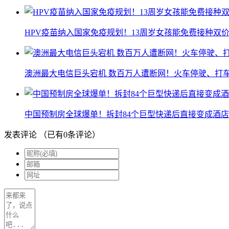
HPV疫苗纳入国家免疫规划！13周岁女孩能免费接种双价
澳洲最大电信巨头宕机 数百万人遭断网！火车停驶、打
中国预制房全球爆单！拆封84个巨型快递后直接变成酒店
发表评论
（已有
0
条评论）