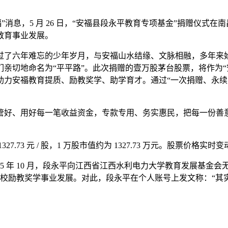
安福”消息，5 月 26 日，“安福县段永平教育专项基金”捐赠仪
教育事业发展。
了六年难忘的少年岁月，与安福山水结缘、文脉相融，多年来始终
亲切地命名为“平平路”。此次捐赠的壹万股茅台股票，将作为“
助力安福教育提质、励教奖学、助学育才。通过“一次捐赠、永续
管好、用好每一笔收益资金，专款专用、务实惠民，把每一份善
1327.73 元 / 股，1 万股市值约为 1327.73 万元。股票价
5 年 10 月，段永平向江西省江西水利电力大学教育发展基金
持该校励教奖学事业发展。对此，段永平在个人账号上发文称：“其