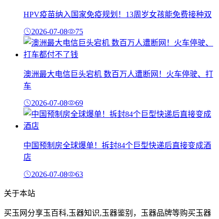
HPV疫苗纳入国家免疫规划！13周岁女孩能免费接种双
2026-07-08
75
澳洲最大电信巨头宕机 数百万人遭断网！火车停驶、打
车
2026-07-08
69
中国预制房全球爆单！拆封84个巨型快递后直接变成酒
店
2026-07-08
63
关于本站
买玉网分享玉百科,玉器知识,玉器鉴别，玉器品牌等购买玉器