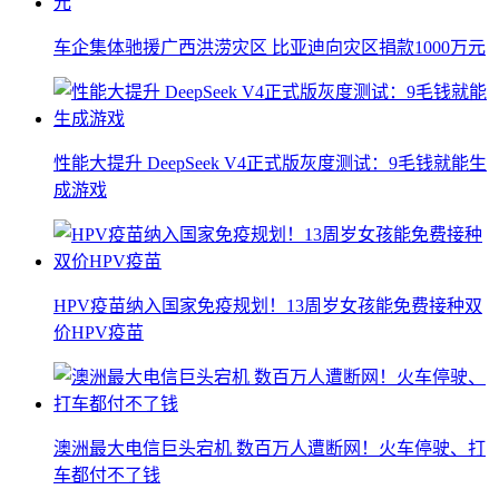
车企集体驰援广西洪涝灾区 比亚迪向灾区捐款1000万元
性能大提升 DeepSeek V4正式版灰度测试：9毛钱就能生
成游戏
HPV疫苗纳入国家免疫规划！13周岁女孩能免费接种双
价HPV疫苗
澳洲最大电信巨头宕机 数百万人遭断网！火车停驶、打
车都付不了钱