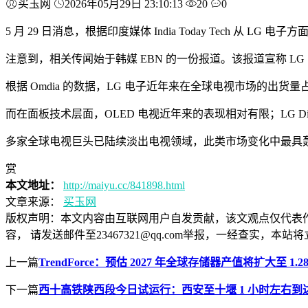
买玉网
2026年05月29日 23:10:13
20
0
5 月 29 日消息，根据印度媒体 India Today Tech 
注意到，相关传闻始于韩媒 EBN 的一份报道。该报道宣称 
根据 Omdia 的数据，LG 电子近年来在全球电视市场的出货量
而在面板技术层面，OLED 电视近年来的表现相对有限；LG Di
多家全球电视巨头已陆续淡出电视领域，此类市场变化中最具轰
赏
本文地址：
http://maiyu.cc/841898.html
文章来源：
买玉网
版权声明：
本文内容由互联网用户自发贡献，该文观点仅代表
容， 请发送邮件至23467321@qq.com举报，一经查实
上一篇
TrendForce：预估 2027 年全球存储器产值将扩大至 1.
下一篇
西十高铁陕西段今日试运行：西安至十堰 1 小时左右到达