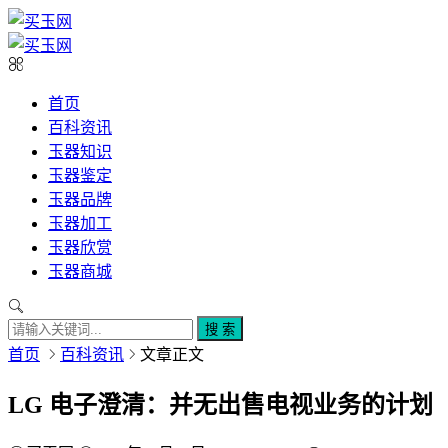
首页
百科资讯
玉器知识
玉器鉴定
玉器品牌
玉器加工
玉器欣赏
玉器商城
搜 索
首页
百科资讯
文章正文
LG 电子澄清：并无出售电视业务的计划