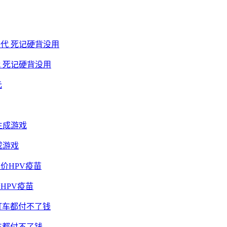
 死记硬背没用
成游戏
HPV疫苗
车都付不了钱