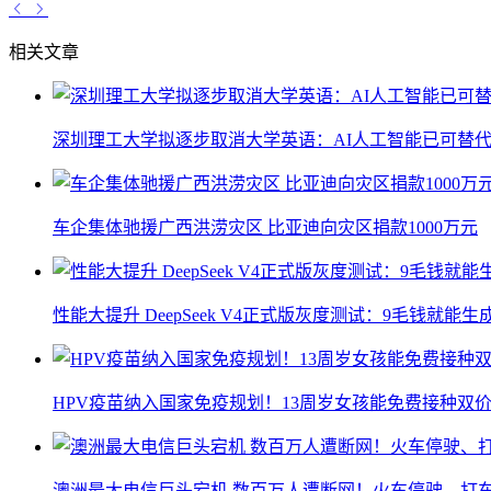
相关文章
深圳理工大学拟逐步取消大学英语：AI人工智能已可替代
车企集体驰援广西洪涝灾区 比亚迪向灾区捐款1000万元
性能大提升 DeepSeek V4正式版灰度测试：9毛钱就能生
HPV疫苗纳入国家免疫规划！13周岁女孩能免费接种双价
澳洲最大电信巨头宕机 数百万人遭断网！火车停驶、打